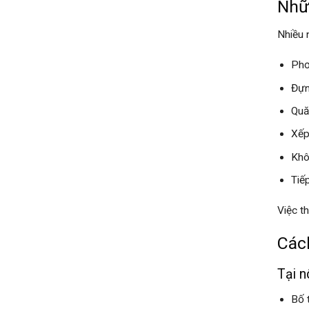
Nhữ
Nhiều 
Phơ
Đựn
Quă
Xếp
Khô
Tiế
Việc t
Các
Tại n
Bố 