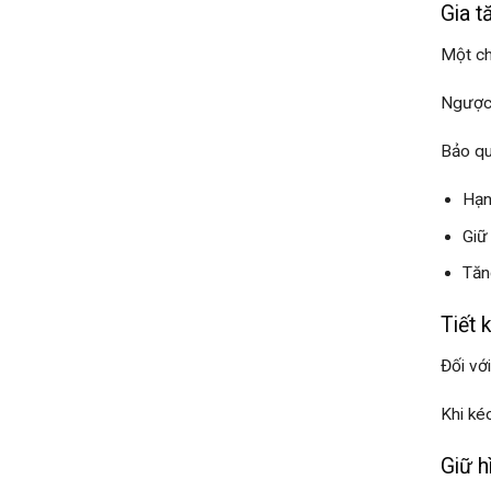
Gia t
Một ch
Ngược 
Bảo qu
Hạn
Giữ
Tăn
Tiết 
Đối vớ
Khi ké
Giữ h