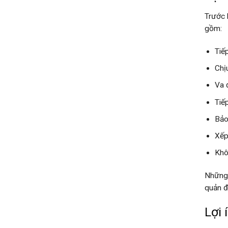
Trước 
gồm:
Tiếp
Chị
Va 
Tiế
Bảo
Xếp
Khô
Những 
quản đ
Lợi 