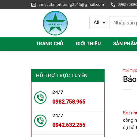
Skip
lamsachmoitruong2015@gmail.com
09827589
to
content
Tìm
kiếm:
TRANG CHỦ
GIỚI THIỆU
SẢN PHẨ
TIN TỨ
HỖ TRỢ TRỰC TUYẾN
Bảo
24/7
0982.758.965
Sọt nh
24/7
công n
0942.632.255
cụ hỗ 