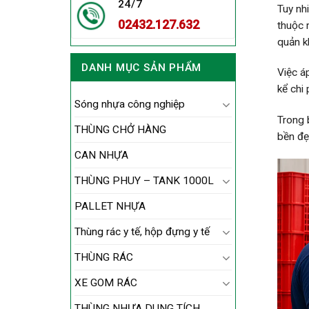
24/7
Tuy nh
02432.127.632
thuộc 
quản k
DANH MỤC SẢN PHẨM
Việc á
kể chi
Sóng nhựa công nghiệp
Trong b
THÙNG CHỞ HÀNG
bền đẹ
CAN NHỰA
THÙNG PHUY – TANK 1000L
PALLET NHỰA
Thùng rác y tế, hộp đựng y tế
THÙNG RÁC
XE GOM RÁC
THÙNG NHỰA DUNG TÍCH