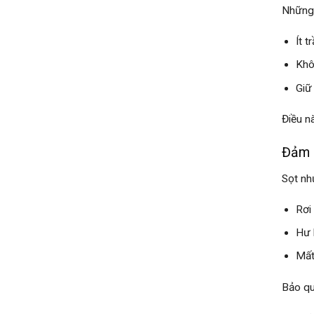
Những 
Ít t
Khô
Giữ
Điều n
Đảm b
Sọt nh
Rơi
Hư 
Mất
Bảo qu