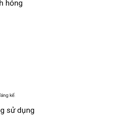
nh hỏng
đáng kể.
ng sử dụng