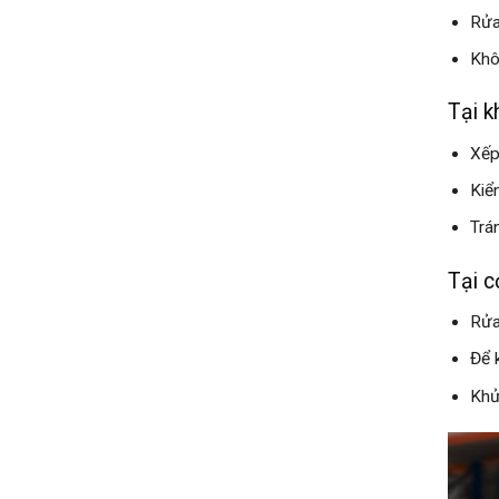
Rửa
Khô
Tại k
Xếp
Kiể
Trá
Tại c
Rửa
Để 
Khử