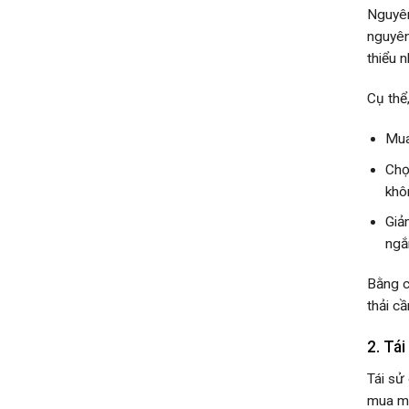
Nguyên
nguyên
thiểu 
Cụ thể
Mua
Chọ
khô
Giả
ngắ
Bằng c
thải cầ
2. Tá
Tái sử
mua mớ