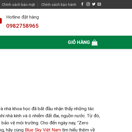
Chính sách bảo mật
Chính sách bảo hành
Hotline đặt hàng
0982758965
GIỎ HÀNG
và nhà khoa học đã bắt đầu nhận thấy những tác
 khí nhà kính và ô nhiễm đất đai, nguồn nước. Từ đó,
i bảo vệ môi trường. Cho đến ngày nay, “Zero
ờng, hãy cùng
Blue Sky Việt Nam
tìm hiểu thêm về