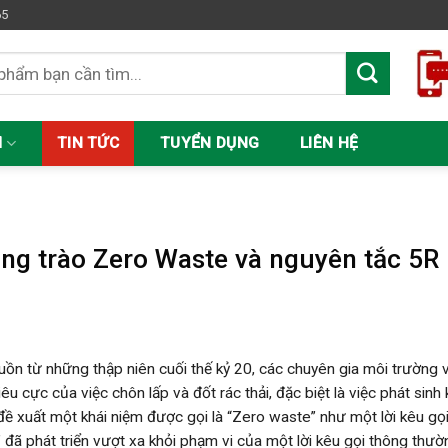
65
M
TIN TỨC
TUYỂN DỤNG
LIÊN HỆ
C
ng trào Zero Waste và nguyên tắc 5R
uồn từ những thập niên cuối thế kỷ 20, các chuyên gia môi trường 
êu cực của việc chôn lấp và đốt rác thải, đặc biệt là việc phát sinh
đề xuất một khái niệm được gọi là “Zero waste” như một lời kêu gọ
 đã phát triển vượt xa khỏi phạm vi của một lời kêu gọi thông thư