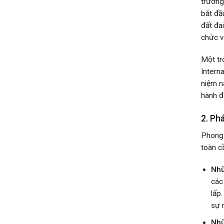
trường
bắt đầ
đất đa
chức v
Một tr
Intern
niệm n
hành đ
2. Phá
Phong 
toàn c
Nhữ
các
lấp
sự 
Nhữ