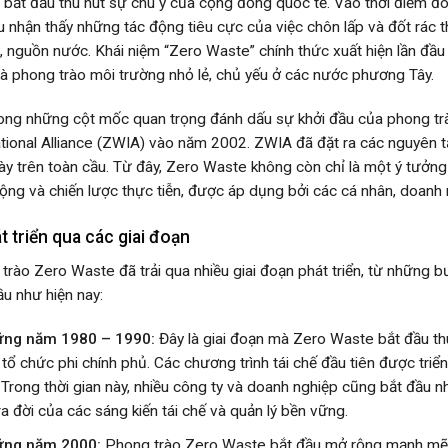
 bắt đầu thu hút sự chú ý của cộng đồng quốc tế. Vào thời điểm đ
u nhận thấy những tác động tiêu cực của việc chôn lấp và đốt rác thả
i, nguồn nước. Khái niệm “Zero Waste” chính thức xuất hiện lần đầu
à phong trào môi trường nhỏ lẻ, chủ yếu ở các nước phương Tây.
ong những cột mốc quan trọng đánh dấu sự khởi đầu của phong trà
ational Alliance (ZWIA) vào năm 2002. ZWIA đã đặt ra các nguyên t
ày trên toàn cầu. Từ đây, Zero Waste không còn chỉ là một ý tưởng 
ộng và chiến lược thực tiễn, được áp dụng bởi các cá nhân, doanh 
t triển qua các giai đoạn
trào Zero Waste đã trải qua nhiều giai đoạn phát triển, từ những b
ầu như hiện nay:
ng năm 1980 – 1990:
Đây là giai đoạn mà Zero Waste bắt đầu th
 tổ chức phi chính phủ. Các chương trình tái chế đầu tiên được triển
. Trong thời gian này, nhiều công ty và doanh nghiệp cũng bắt đầu nh
ra đời của các sáng kiến tái chế và quản lý bền vững.
ng năm 2000:
Phong trào Zero Waste bắt đầu mở rộng mạnh mẽ v