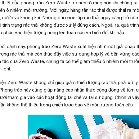
 thiết của phong trào Zero Waste trở nên rõ ràng hơn khi chúng ta
ến ô nhiễm môi trường. Mỗi ngày, hàng tấn rác thải được thải ra m
i, nước và không khí. Những bãi chôn lấp rác thải ngày càng trở nên 
i tình trạng rác thải không được xử lý đúng cách. Ngoài ra, quá trìn
óp phần vào hiện tượng nóng lên toàn cầu và biến đổi khí hậu.
bối cảnh này, phong trào Zero Waste xuất hiện như một giải pháp t
lượng rác thải mà còn thúc đẩy việc sử dụng hợp lý và bền vững cá
 tắc của Zero Waste, chúng ta có thể giảm thiểu ô nhiễm môi trườ
i phí.
iện Zero Waste không chỉ giúp giảm thiểu lượng rác thải phải xử lý
Phong trào này cũng giúp nâng cao nhận thức cộng đồng về tầm qu
ười tham gia vào các hoạt động tái chế và tái sử dụng. Chính vì vậ
ần không thể thiếu trong chiến lược bảo vệ môi trường toàn cầu.