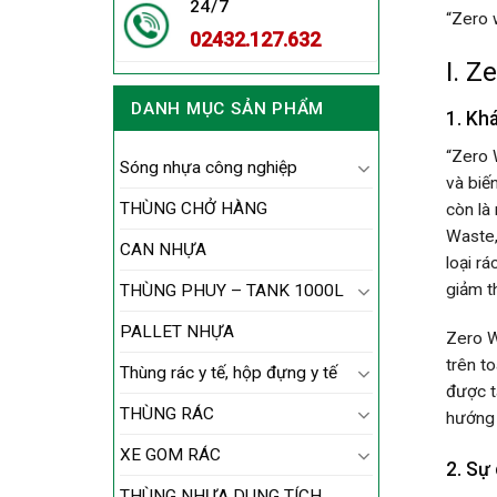
24/7
“Zero 
02432.127.632
I. Z
DANH MỤC SẢN PHẨM
1. Kh
“Zero 
Sóng nhựa công nghiệp
và biế
THÙNG CHỞ HÀNG
còn là
Waste,
CAN NHỰA
loại r
giảm t
THÙNG PHUY – TANK 1000L
PALLET NHỰA
Zero W
trên t
Thùng rác y tế, hộp đựng y tế
được t
THÙNG RÁC
hướng 
XE GOM RÁC
2. Sự
THÙNG NHỰA DUNG TÍCH