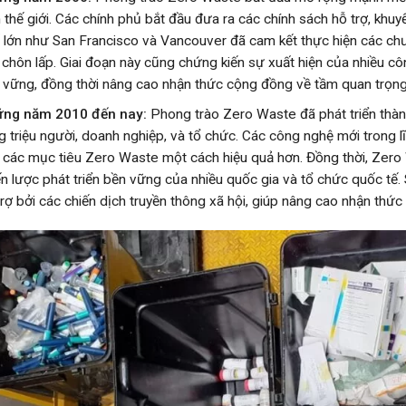
n thế giới. Các chính phủ bắt đầu đưa ra các chính sách hỗ trợ, khuyế
 lớn như San Francisco và Vancouver đã cam kết thực hiện các chư
i chôn lấp. Giai đoạn này cũng chứng kiến sự xuất hiện của nhiều côn
 vững, đồng thời nâng cao nhận thức cộng đồng về tầm quan trọng
ng năm 2010 đến nay:
Phong trào Zero Waste đã phát triển thàn
g triệu người, doanh nghiệp, và tổ chức. Các công nghệ mới trong lĩn
 các mục tiêu Zero Waste một cách hiệu quả hơn. Đồng thời, Zero 
ến lược phát triển bền vững của nhiều quốc gia và tổ chức quốc t
trợ bởi các chiến dịch truyền thông xã hội, giúp nâng cao nhận thứ