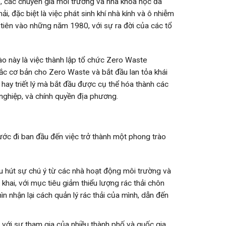
ó, các chuyên gia môi trường và nhà khoa học đã
i, đặc biệt là việc phát sinh khí nhà kính và ô nhiễm
 tiên vào những năm 1980, với sự ra đời của các tổ
o này là việc thành lập tổ chức Zero Waste
ắc cơ bản cho Zero Waste và bắt đầu lan tỏa khái
hay triết lý mà bắt đầu được cụ thể hóa thành các
nghiệp, và chính quyền địa phương.
ước đi ban đầu đến việc trở thành một phong trào
u hút sự chú ý từ các nhà hoạt động môi trường và
 khai, với mục tiêu giảm thiểu lượng rác thải chôn
ìn nhận lại cách quản lý rác thải của mình, dẫn đến
ới sự tham gia của nhiều thành phố và quốc gia