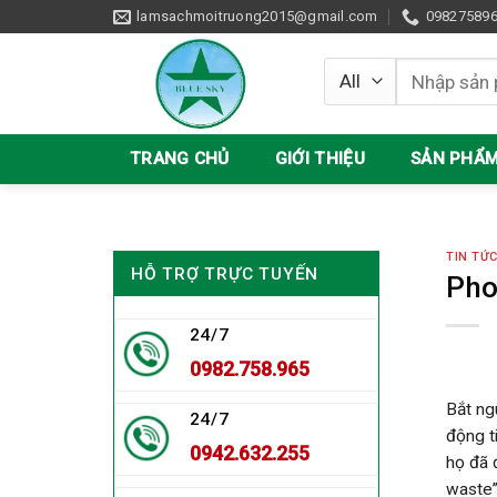
Skip
lamsachmoitruong2015@gmail.com
09827589
to
content
Tìm
kiếm:
TRANG CHỦ
GIỚI THIỆU
SẢN PHẨ
TIN TỨ
HỖ TRỢ TRỰC TUYẾN
Pho
24/7
0982.758.965
Bắt ng
24/7
động ti
0942.632.255
họ đã 
waste”