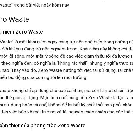
waste” trong bài viết ngày hôm nay.
ero Waste
ái niệm Zero Waste
Waste” là một khái niệm ngày càng trở nên phổ biến trong những nă
n đổi khí hậu đang trở nên nghiêm trọng. Khái niệm này không chỉ đ
 một lối sống, một triết lý sống đề cao việc giảm thiểu tối đa lượng
 theo nghĩa đen, có nghĩa là “không rác thải”, nhưng ý nghĩa thực s
ác nào. Thay vào đó, Zero Waste hướng tới việc tái sử dụng, tái ch
hiểu tác động của con người lên môi trường.
aste không chỉ áp dụng cho các cá nhân, mà còn là một chiến lượ
oàn thế giới áp dụng. Mục tiêu cuối cùng của Zero Waste là tạo ra
ái sử dụng hoặc tái chế, không để lại bất kỳ chất thải nào phải chô
đến việc bảo vệ môi trường và tài nguyên thiên nhiên cho các thế h
 cần thiết của phong trào Zero Waste