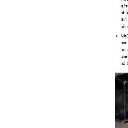
trê
phố
thả
bền
Nhữ
hàn
hóa
chi
hỗ 