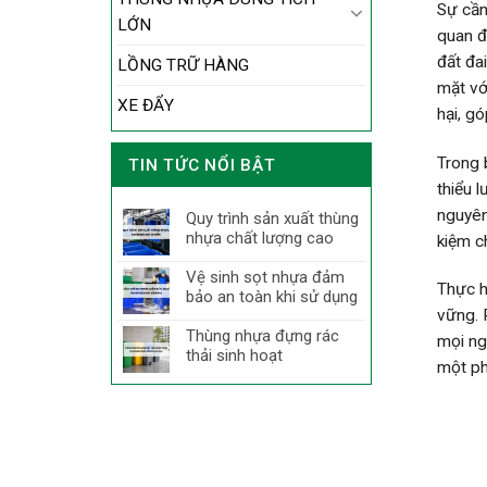
Sự cần
LỚN
quan đ
đất đa
LỒNG TRỮ HÀNG
mặt vớ
XE ĐẨY
hại, g
Trong 
TIN TỨC NỔI BẬT
thiểu 
nguyên
Quy trình sản xuất thùng
nhựa chất lượng cao
kiệm ch
Vệ sinh sọt nhựa đảm
Thực h
bảo an toàn khi sử dụng
vững. 
Thùng nhựa đựng rác
mọi ng
thải sinh hoạt
một ph