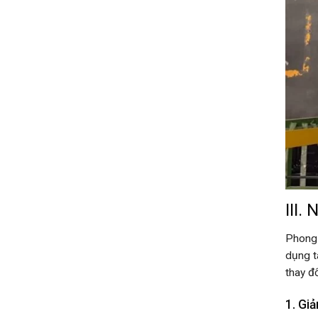
III.
Phong 
dụng t
thay đ
1. Gi