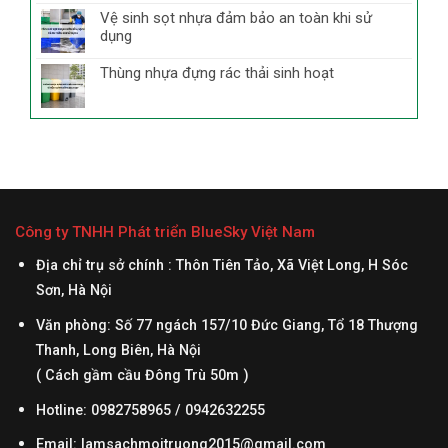
Vệ sinh sọt nhựa đảm bảo an toàn khi sử
dụng
Thùng nhựa đựng rác thải sinh hoạt
Công ty TNHH Phát triển BlueSky Việt Nam
Địa chỉ trụ sở chính : Thôn Tiên Tảo, Xã Việt Long, H Sóc
Sơn, Hà Nội
Văn phòng: Số 77 ngách 157/10 Đức Giang, Tổ 18 Thượng
Thanh, Long Biên, Hà Nội
( Cách gầm cầu Đông Trù 50m )
Hotline: 0982758965 / 0942632255
Email:
lamsachmoitruong2015@gmail.com