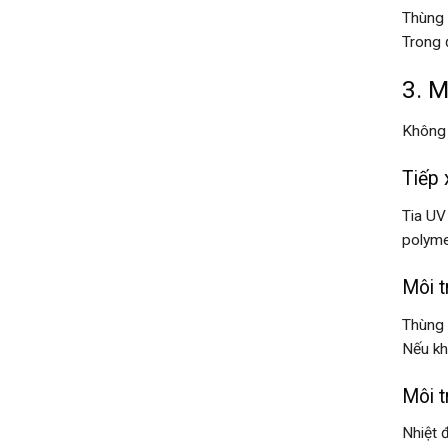
Thùng 
Trong 
3. 
Không 
Tiếp 
Tia UV
polyme
Môi t
Thùng 
Nếu kh
Môi t
Nhiệt 