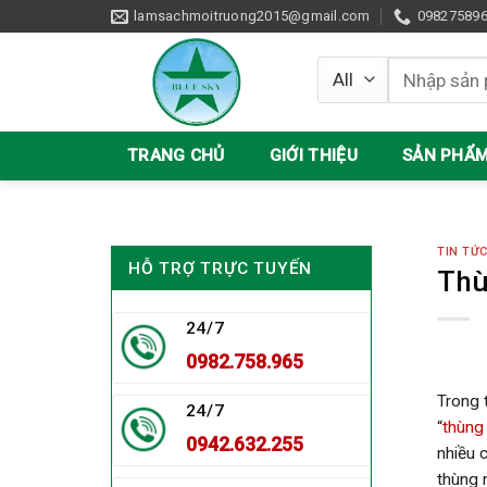
Skip
lamsachmoitruong2015@gmail.com
09827589
to
content
Tìm
kiếm:
TRANG CHỦ
GIỚI THIỆU
SẢN PHẨ
TIN TỨ
HỖ TRỢ TRỰC TUYẾN
Thù
24/7
0982.758.965
Trong 
24/7
“
thùng
0942.632.255
nhiều 
thùng 