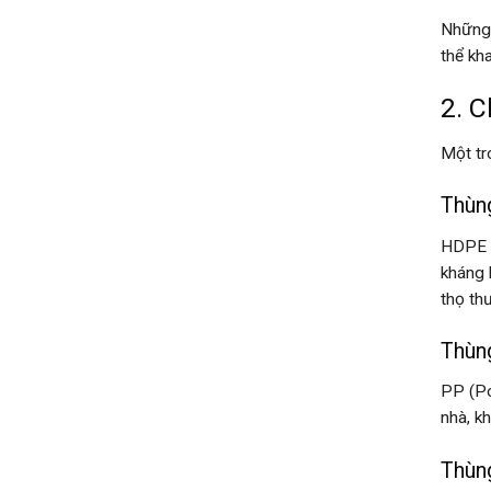
Những 
thể kha
2. C
Một tr
Thùn
HDPE (
kháng 
thọ th
Thùn
PP (Po
nhà, k
Thùng