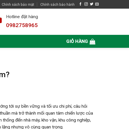
Chính sách bảo mật
Chính sách bảo hành
Hotline đặt hàng
0982758965
GIỎ HÀNG
ăm?
ng tới sự bền vững và tối ưu chi phí, câu hỏi
thuần mà trở thành mối quan tâm chiến lược của
ền thống đến nhà máy, kho vận, khu công nghiệp,
m lặng nhưng vô cùng quan trọng.