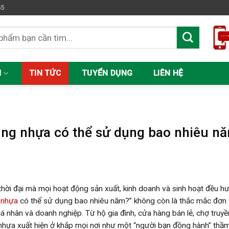
65
M
TIN TỨC
TUYỂN DỤNG
LIÊN HỆ
C
ng nhựa có thể sử dụng bao nhiêu n
thời đại mà mọi hoạt động sản xuất, kinh doanh và sinh hoạt đều hướ
 nhựa
có thể sử dụng bao nhiêu năm?” không còn là thắc mắc đơn 
cá nhân và doanh nghiệp. Từ hộ gia đình, cửa hàng bán lẻ, chợ truy
nhựa xuất hiện ở khắp mọi nơi như một “người bạn đồng hành” thầ