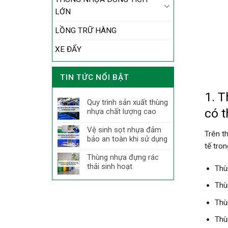
LỚN
LỒNG TRỮ HÀNG
XE ĐẨY
TIN TỨC NỔI BẬT
1. 
Quy trình sản xuất thùng
có t
nhựa chất lượng cao
Vệ sinh sọt nhựa đảm
Trên t
bảo an toàn khi sử dụng
tế tro
Thùng nhựa đựng rác
thải sinh hoạt
Thù
Thù
Thù
Thù