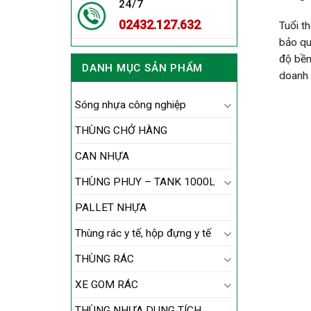
24/7
02432.127.632
Tuổi t
bảo qu
độ bền
DANH MỤC SẢN PHẨM
doanh 
Sóng nhựa công nghiệp
THÙNG CHỞ HÀNG
CAN NHỰA
THÙNG PHUY – TANK 1000L
PALLET NHỰA
Thùng rác y tế, hộp đựng y tế
THÙNG RÁC
XE GOM RÁC
THÙNG NHỰA DUNG TÍCH