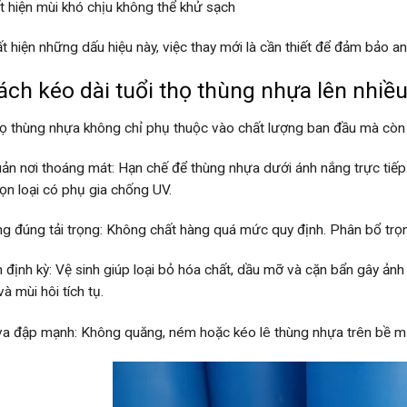
t hiện mùi khó chịu không thể khử sạch
ất hiện những dấu hiệu này, việc thay mới là cần thiết để đảm bảo a
ách kéo dài tuổi thọ thùng nhựa lên nhi
họ thùng nhựa không chỉ phụ thuộc vào chất lượng ban đầu mà cò
ản nơi thoáng mát: Hạn chế để thùng nhựa dưới ánh nắng trực tiếp tr
ọn loại có phụ gia chống UV.
g đúng tải trọng: Không chất hàng quá mức quy định. Phân bổ trọng
h định kỳ: Vệ sinh giúp loại bỏ hóa chất, dầu mỡ và cặn bẩn gây ả
à mùi hôi tích tụ.
va đập mạnh: Không quăng, ném hoặc kéo lê thùng nhựa trên bề m