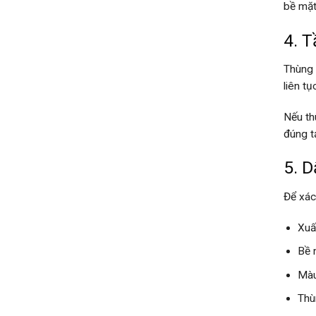
bề mặt
4. T
Thùng 
liên t
Nếu th
đúng tả
5. D
Để xác
Xuấ
Bề 
Màu
Thù