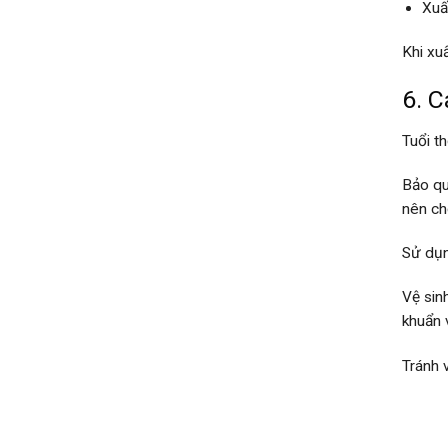
Xuấ
Khi xu
6. C
Tuổi t
Bảo qu
nên ch
Sử dụn
Vệ sin
khuẩn v
Tránh 