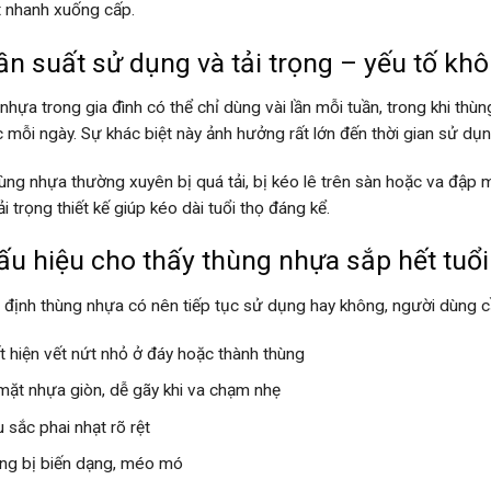
 nhanh xuống cấp.
ần suất sử dụng và tải trọng – yếu tố kh
nhựa trong gia đình có thể chỉ dùng vài lần mỗi tuần, trong khi thù
ục mỗi ngày. Sự khác biệt này ảnh hưởng rất lớn đến thời gian sử dụn
ùng nhựa thường xuyên bị quá tải, bị kéo lê trên sàn hoặc va đập m
i trọng thiết kế giúp kéo dài tuổi thọ đáng kể.
ấu hiệu cho thấy thùng nhựa sắp hết tuổi
 định thùng nhựa có nên tiếp tục sử dụng hay không, người dùng c
t hiện vết nứt nhỏ ở đáy hoặc thành thùng
mặt nhựa giòn, dễ gãy khi va chạm nhẹ
 sắc phai nhạt rõ rệt
ng bị biến dạng, méo mó