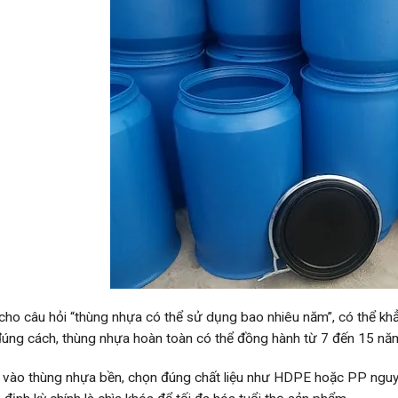
i cho câu hỏi “thùng nhựa có thể sử dụng bao nhiêu năm”, có thể k
úng cách, thùng nhựa hoàn toàn có thể đồng hành từ 7 đến 15 năm,
 vào thùng nhựa bền, chọn đúng chất liệu như HDPE hoặc PP nguyên