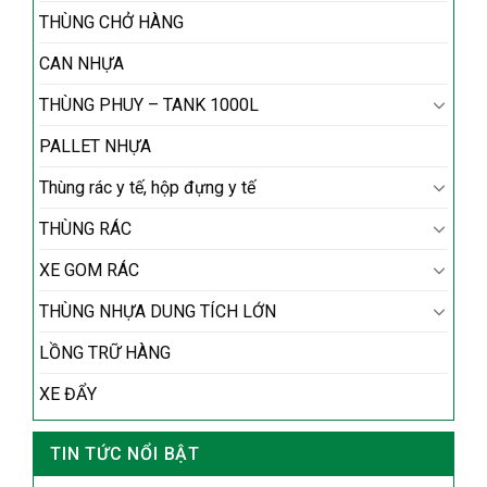
THÙNG CHỞ HÀNG
CAN NHỰA
THÙNG PHUY – TANK 1000L
PALLET NHỰA
Thùng rác y tế, hộp đựng y tế
THÙNG RÁC
XE GOM RÁC
THÙNG NHỰA DUNG TÍCH LỚN
LỒNG TRỮ HÀNG
XE ĐẨY
TIN TỨC NỔI BẬT