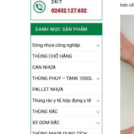
24/7
hơn về
02432.127.632
DANH MỤC SẢN PHẨM
Sóng nhựa công nghiệp
THÙNG CHỞ HÀNG
CAN NHỰA
THÙNG PHUY – TANK 1000L
PALLET NHỰA
Thùng rác y tế, hộp đựng y tế
THÙNG RÁC
XE GOM RÁC
THÙNG NHỰA DUNG TÍCH