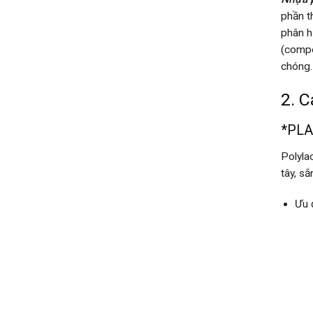
phần t
phân h
(compo
chóng.
2. C
*PLA 
Polyla
tây, s
Ưu 