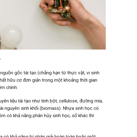
?
nguồn gốc tái tạo (chẳng hạn từ thực vật, vi sinh
hất hữu cơ đơn giản trong một khoảng thời gian
ệm chính:
n liệu tái tạo như tinh bột, cellulose, đường mía,
ài nguyên sinh khối (biomass). Nhựa sinh học có
m có khả năng phân hủy sinh học, số khác thì
a có khả năng bị phân giải hoàn toàn hoặc một