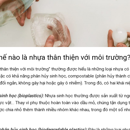
hế nào là nhựa thân thiện với môi trường
thân thiện với môi trường” thường được hiểu là những loại nhựa có 
oặc có khả năng phân hủy sinh học, compostable (phân hủy thành c
đối ngắn, không gây hại hoặc gây ô nhiễm). Trong đó, có hai khái ni
inh học (bioplastics):
Nhựa sinh học thường được sản xuất từ nguyê
ực vật… Thay vì phụ thuộc hoàn toàn vào dầu mỏ, chúng tận dụng t
ợc chia nhỏ thêm thành nhiều nhóm khác nhau, trong đó một số nhó
hân hủy sinh học (biodegradable plastics):
Đây là những loại nhự