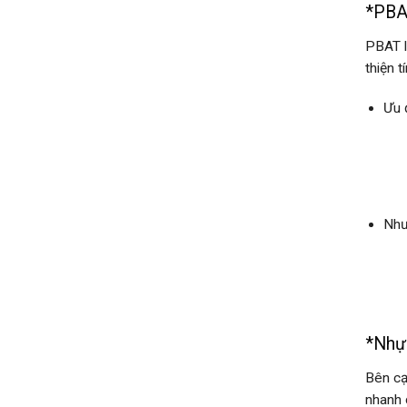
*PBAT
PBAT l
thiện 
Ưu 
Như
*Nhựa
Bên cạ
nhanh 