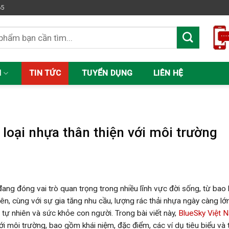
65
M
TIN TỨC
TUYỂN DỤNG
LIÊN HỆ
C
 loại nhựa thân thiện với môi trường
ang đóng vai trò quan trọng trong nhiều lĩnh vực đời sống, từ bao bì
iên, cùng với sự gia tăng nhu cầu, lượng rác thải nhựa ngày càng 
 tự nhiên và sức khỏe con người. Trong bài viết này,
BlueSky Việt 
với môi trường, bao gồm khái niệm, đặc điểm, các ví dụ tiêu biểu và