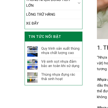
LỚN
LỒNG TRỮ HÀNG
XE ĐẨY
TIN TỨC NỔI BẬT
1. T
Quy trình sản xuất thùng
nhựa chất lượng cao
“Nhựa 
Vệ sinh sọt nhựa đảm
vật) h
bảo an toàn khi sử dụng
tương 
Thùng nhựa đựng rác
thải sinh hoạt
Nhựa s
dầu th
thể đư
không.
Nhựa p