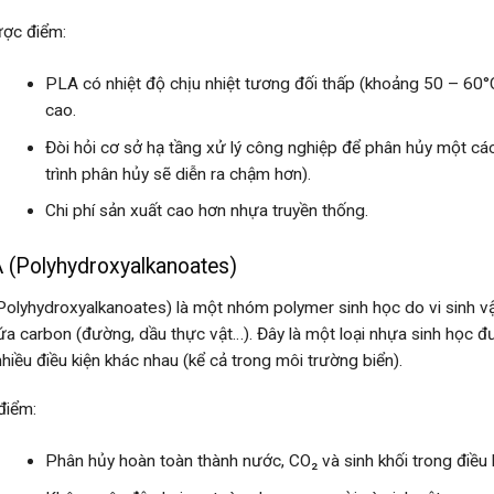
ợc điểm:
PLA có nhiệt độ chịu nhiệt tương đối thấp (khoảng 50 – 60°
cao.
Đòi hỏi cơ sở hạ tầng xử lý công nghiệp để phân hủy một cách
trình phân hủy sẽ diễn ra chậm hơn).
Chi phí sản xuất cao hơn nhựa truyền thống.
 (Polyhydroxyalkanoates)
olyhydroxyalkanoates) là một nhóm polymer sinh học do vi sinh v
hứa carbon (đường, dầu thực vật…). Đây là một loại nhựa sinh học 
nhiều điều kiện khác nhau (kể cả trong môi trường biển).
điểm:
Phân hủy hoàn toàn thành nước, CO₂ và sinh khối trong điều 