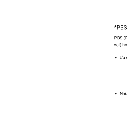
*PBS 
PBS (P
vật) h
Ưu 
Như