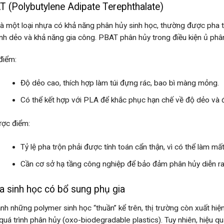
 (Polybutylene Adipate Terephthalate)
à một loại nhựa có khả năng phân hủy sinh học, thường được pha t
tính dẻo và khả năng gia công. PBAT phân hủy trong điều kiện ủ phâ
điểm:
Độ dẻo cao, thích hợp làm túi đựng rác, bao bì màng mỏng.
Có thể kết hợp với PLA để khắc phục hạn chế về độ dẻo và 
ợc điểm:
Tỷ lệ pha trộn phải được tính toán cẩn thận, vì có thể làm m
Cần cơ sở hạ tầng công nghiệp để bảo đảm phân hủy diễn ra
 sinh học có bổ sung phụ gia
nh những polymer sinh học “thuần” kể trên, thị trường còn xuất hi
quá trình phân hủy (oxo-biodegradable plastics). Tuy nhiên, hiệu q