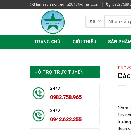
Skip
lamsachmoitruong2015@gmail.com
09827589
to
content
Tìm
kiếm:
TRANG CHỦ
GIỚI THIỆU
SẢN PHẨ
TIN TỨ
HỖ TRỢ TRỰC TUYẾN
Các
24/7
0982.758.965
Nhựa đ
24/7
Tuy nh
0942.632.255
trường
thiện 