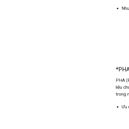
Như
*PHA
PHA (P
liệu c
trong 
Ưu 