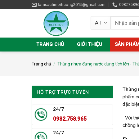
Skip
lamsachmoitruong2015@gmail.com
09827589
to
content
Tìm
kiếm:
TRANG CHỦ
GIỚI THIỆU
SẢN PHẨ
Trang chủ
/
Thùng nhựa đựng nước dung tích lớn - Th
Thùng 
HỖ TRỢ TRỰC TUYẾN
phẩm có
đặc biệ
24/7
Với thi
0982.758.965
chồng l
24/7