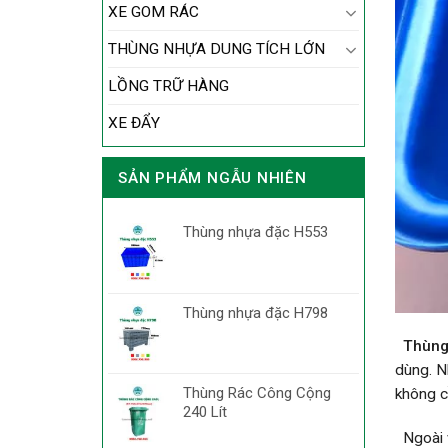
XE GOM RÁC
THÙNG NHỰA DUNG TÍCH LỚN
LỒNG TRỮ HÀNG
XE ĐẨY
SẢN PHẨM NGẪU NHIÊN
Thùng nhựa đặc H553
Thùng nhựa đặc H798
Thùng
dùng. N
Thùng Rác Công Cộng
không c
240 Lít
Ngoài v