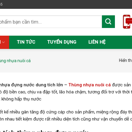
65
M
TIN TỨC
TUYỂN DỤNG
LIÊN HỆ
Hiển th
ùng nhựa nuôi cá
nhựa đựng nước dung tích lớn –
Thùng nhựa nuôi cá
được sản 
 độ bền cao, chịu va đập tốt, lão hóa chậm, tương đối trơ với thời
t không hấp thụ nước
ết kế nhiều gân tăng độ cứng cáp cho sản phẩm, miệng rộng đáy thu 
ên nhau tiết kiệm được rất nhiều diện tích cũng như vận chuyển dễ