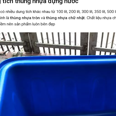
 tích thùng nhựa đựng nước
 nhiều dung tích khác nhau từ 100 lít, 200 lít, 300 lít, 350 lít, 500 lít
ính là
thùng nhựa tròn
và
thùng nhựa chữ nhật.
Chất liệu nhựa c
iềm nên sản phẩm luôn bên đẹp