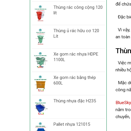
để chứa
Thùng rác công cộng 120
lít
Đặc biệ
Vì vậy,
Thùng ủ rác hữu cơ 120
Lít
an toàn 
Thùn
Xe gom rác nhựa HDPE
1100L
Việc mu
nhiều h
Xe gom rác bằng thép
Mặc dù 
600L
công nă
Thùng nhựa đặc H235
BlueSky
năm tro
chuyển,
Pallet nhựa 121015