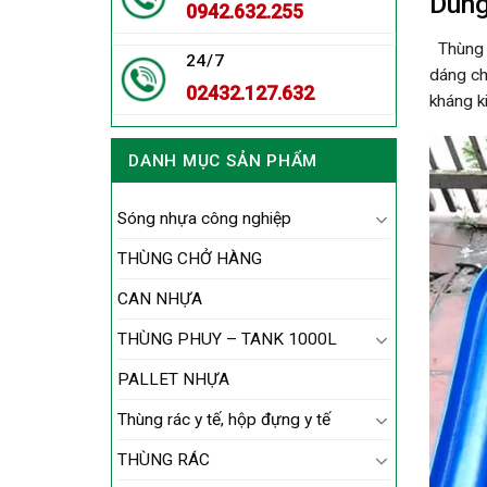
Dung
0942.632.255
Thùng có
24/7
dáng ch
02432.127.632
kháng k
DANH MỤC SẢN PHẨM
Sóng nhựa công nghiệp
THÙNG CHỞ HÀNG
CAN NHỰA
THÙNG PHUY – TANK 1000L
PALLET NHỰA
Thùng rác y tế, hộp đựng y tế
THÙNG RÁC