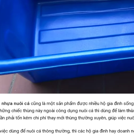
 nhựa nuôi cá
cũng là một sản phẩm được nhiều hộ gia đình sống ở
hững chiếc thùng này ngoài công dụng nuôi cá thì dùng để làm
thù
ần phải tốn kém chi phí thay mới thùng thường xuyên, giúp việc nuô
iệc dùng để nuôi cá thông thường, thì các hộ gia đình hay doanh 