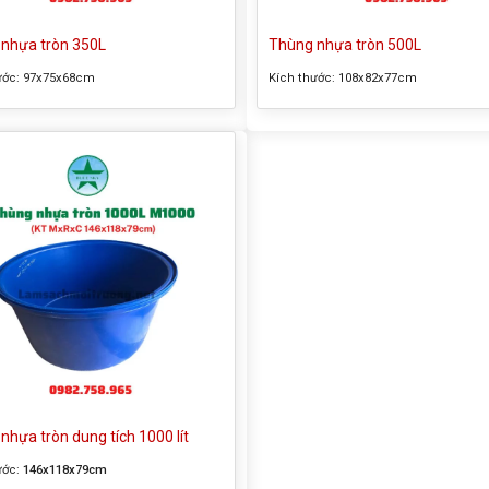
nhựa tròn 350L
Thùng nhựa tròn 500L
ước:
97x75x68cm
Kích thước:
108x82x77cm
nhựa tròn dung tích 1000 lít
ước:
146x118x79cm