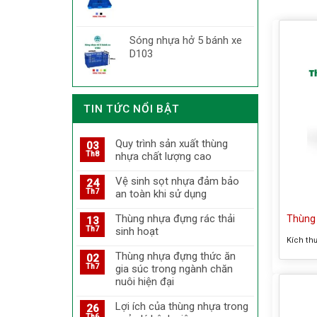
Sóng nhựa hở 5 bánh xe
D103
TIN TỨC NỔI BẬT
Quy trình sản xuất thùng
03
Th8
nhựa chất lượng cao
Vệ sinh sọt nhựa đảm bảo
24
Th7
an toàn khi sử dụng
Thùng nhựa đựng rác thải
Thùng 
13
Th7
sinh hoạt
Kích th
Thùng nhựa đựng thức ăn
02
Th7
gia súc trong ngành chăn
nuôi hiện đại
Lợi ích của thùng nhựa trong
26
Th6