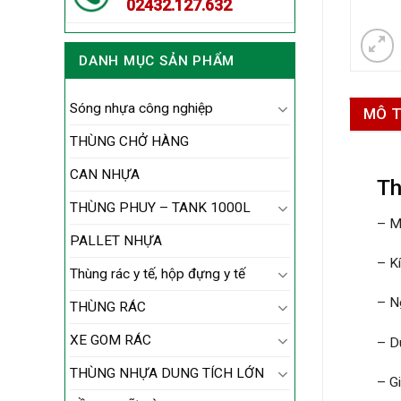
02432.127.632
DANH MỤC SẢN PHẨM
Sóng nhựa công nghiệp
MÔ 
THÙNG CHỞ HÀNG
CAN NHỰA
Th
THÙNG PHUY – TANK 1000L
– M
PALLET NHỰA
– K
Thùng rác y tế, hộp đựng y tế
– N
THÙNG RÁC
XE GOM RÁC
– Du
THÙNG NHỰA DUNG TÍCH LỚN
– G