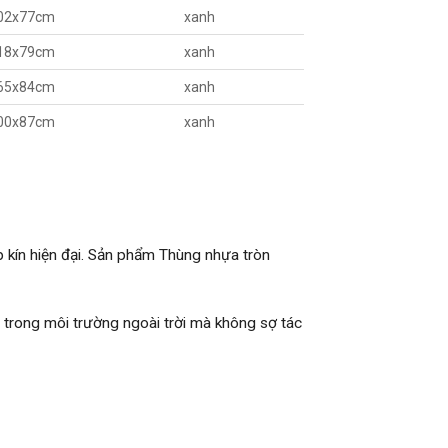
02x77cm
xanh
18x79cm
xanh
65x84cm
xanh
00x87cm
xanh
 kín hiện đại. Sản phẩm Thùng nhựa tròn
trong môi trường ngoài trời mà không sợ tác