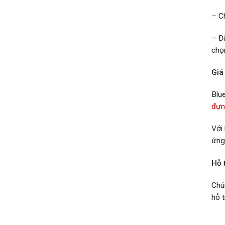
– Ch
– Đặ
chọ
Giá
Blu
đựn
Với
ứng
Hỗ t
Chú
hỗ t