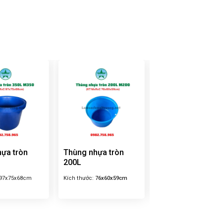
ựa tròn
Thùng nhựa tròn
Thùng nhựa tròn
200L
2000L
97x75x68cm
Kích thước:
76x60x59cm
Kích thước:
194x165x8