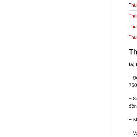
Thù
Thù
Thù
Thù
Th
Độ 
– Đ
750
– S
độn
– K
– V