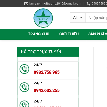
Skip
lamsachmoitruong2015@gmail.com
09827589
to
content
Tìm
kiếm:
TRANG CHỦ
GIỚI THIỆU
SẢN PHẨ
HỖ TRỢ TRỰC TUYẾN
24/7
0982.758.965
24/7
0942.632.255
24/7