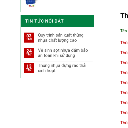
Th
TIN TỨC NỔI BẬT
Tên
Quy trình sản xuất thùng
03
Th8
nhựa chất lượng cao
Thù
Vệ sinh sọt nhựa đảm bảo
24
Thù
Th7
an toàn khi sử dụng
Thù
Thùng nhựa đựng rác thải
13
Th7
sinh hoạt
Thù
Thù
Thù
Thù
Thù
Thù