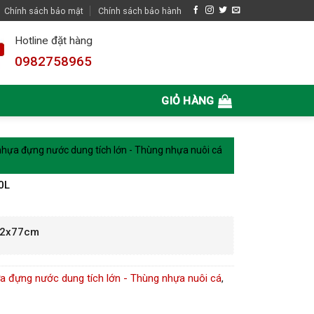
Chính sách bảo mật
Chính sách bảo hành
Hotline đặt hàng
0982758965
GIỎ HÀNG
hựa đựng nước dung tích lớn - Thùng nhựa nuôi cá
0L
02x77cm
a đựng nước dung tích lớn - Thùng nhựa nuôi cá
,