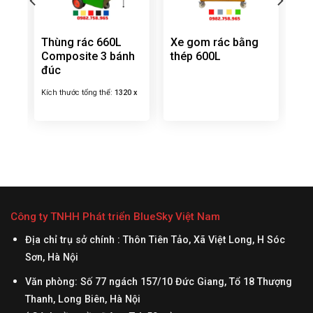
4
Thùng rác 660L
Xe gom rác bằng
Composite 3 bánh
thép 600L
đúc
Kích thước tổng thể:
1320 x
950 x 1080 mm
Công ty TNHH Phát triển BlueSky Việt Nam
Địa chỉ trụ sở chính : Thôn Tiên Tảo, Xã Việt Long, H Sóc
Sơn, Hà Nội
Văn phòng: Số 77 ngách 157/10 Đức Giang, Tổ 18 Thượng
Thanh, Long Biên, Hà Nội