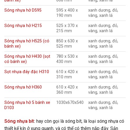
bánh xe)
668 mm
vàng, xanh lá
Sóng nhựa hở D595
595 x 400 x
xanh dương, đỏ,
190 mm
vàng, xanh lá
Sóng nhựa hở H215
525 x 370 x
xanh dương, đỏ,
215 mm
vàng, xanh lá
Sóng nhựa hở H525 (có
850 x 630 x
xanh dương, đỏ,
bánh xe)
525 mm
vàng, xanh lá
Sóng nhựa hở H430 (sọt
780 x 530 x
xanh dương, đỏ,
có bánh xe)
430 mm
vàng, xanh lá
Sọt nhựa đáy đặc H310
610 x 420 x
xanh dương, đỏ,
310 mm
vàng, xanh lá
Sóng nhựa hở H360
610 x 420 x
xanh dương, đỏ,
360 mm
vàng, xanh lá
Sóng nhựa hở 5 bánh xe
1030x670x540
xanh dương, đỏ,
D103
vàng, xanh lá
Sóng nhựa bít
:
hay còn gọi là sóng bít, là loại sóng nhựa có
thiết kế kín ở xung quanh, và có thể có thêm nắp đậy. Sản