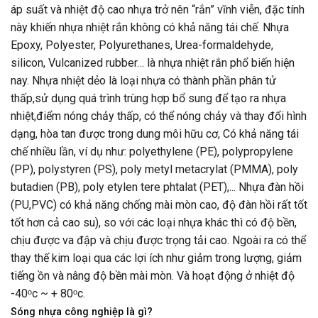
áp suất và nhiệt độ cao nhựa trở nên “rắn” vĩnh viễn, đặc tính
này khiến nhựa nhiệt rắn không có khả năng tái chế. Nhựa
Epoxy, Polyester, Polyurethanes, Urea-formaldehyde,
silicon, Vulcanized rubber… là nhựa nhiệt rắn phổ biến hiện
nay. Nhựa nhiệt dẻo là loại nhựa có thành phần phân tử
thấp,sử dụng quá trình trùng hợp bổ sung để tạo ra nhựa
nhiệt,điểm nóng chảy thấp, có thể nóng chảy và thay đổi hình
dạng, hòa tan được trong dung môi hữu cơ, Có khả năng tái
chế nhiều lần, ví dụ như: polyethylene (PE), polypropylene
(PP), polystyren (PS), poly metyl metacrylat (PMMA), poly
butadien (PB), poly etylen tere phtalat (PET),... Nhựa đàn hồi
(PU,PVC) có khả năng chống mài mòn cao, độ đàn hồi rất tốt
tốt hơn cả cao su), so với các loại nhựa khác thì có độ bền,
chịu được va đập và chịu được trọng tải cao. Ngoài ra có thể
thay thế kim loại qua các lợi ích như giảm trong lượng, giảm
tiếng ồn và nâng độ bền mài mòn. Và hoạt động ở nhiệt độ
-40ᵒc ~ + 80ᵒc.
Sóng nhựa công nghiệp là gì?