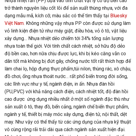
Nhựa nhiệt rắn (PP) dựa vào tính chất vật lý có độ bền cao
trở thành nguyên liệu cốt lõi để sản xuất thùng nhựa, với đa
dạng mẫu mã, kích cỡ, màu sắc có thể tìm thấy tại
Bluesky
Việt Nam
. Không những vậy nhựa PP còn được sử dụng làm
vỏ linh kiện điện tử như máy giặt, điều hòa, vỏ ô tô, vật liệu
xây dựng… Nhựa nhiệt dẻo chiếm tới 34% tổng sản lượng
nhựa toàn thế giới. Với tính chất cách nhiệt, sở hữu độ dẻo
độ bền cao, hơn nữa chịu được lực, khi bị kéo căng vẫn co
dãn tốt mà không bị đứt gãy, chống nước tốt rất thích hợp để
làm chai lọ, hộp đựng thực phẩm,túi nilon, thùng rác, xô chậu,
đồ chơi, ống nhựa thoát nước… rất phổ biến trong đời sống,
các lĩnh vực như y tế, ngành điện, in ấn. Nhựa đàn hồi
(PU,PVC) với khả năng cách điện, cách nhiệt tốt, độ đàn hồi
cao được ứng dụng nhiều nhất ở một số ngành đặc thù như
sản xuất ô tô, thay đồ, bến cảng, ngành chế biến thực phẩm,
ngành y tế, thiết bị máy móc xây dựng, điện tử, nội thất, dệt
may. Như vậy có thể thấy từ các ứng dụng của nhựa kỹ thuật
vô cùng rộng rãi trải dài qua cách ngành sản xuất hiện đại.