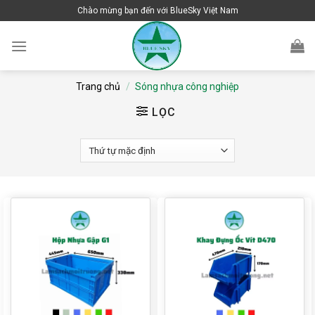
Skip
Chào mừng bạn đến với BlueSky Việt Nam
to
content
Trang chủ
/
Sóng nhựa công nghiệp
LỌC