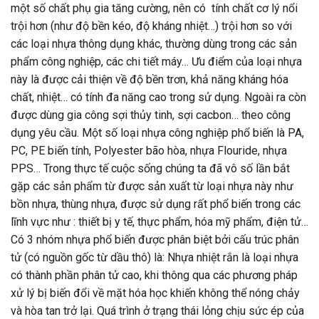
một số chất phụ gia tăng cường, nên có tính chất cơ lý nổi
trội hơn (như độ bền kéo, độ kháng nhiệt…) trội hơn so với
các loại nhựa thông dụng khác, thường dùng trong các sản
phẩm công nghiệp, các chi tiết máy… Ưu điểm của loại nhựa
này là được cải thiện về độ bền trơn, khả năng kháng hóa
chất, nhiệt… có tính đa năng cao trong sử dụng. Ngoài ra còn
được dùng gia công sợi thủy tinh, sợi cacbon… theo công
dụng yêu cầu. Một số loại nhựa công nghiệp phổ biến là PA,
PC, PE biến tính, Polyester bão hòa, nhựa Flouride, nhựa
PPS… Trong thực tế cuộc sống chúng ta đã vô số lần bắt
gặp các sản phẩm từ được sản xuất từ loại nhựa này như
bồn nhựa, thùng nhựa, được sử dụng rất phổ biến trong các
lĩnh vực như : thiết bị y tế, thực phẩm, hóa mỹ phẩm, điện tử…
Có 3 nhóm nhựa phổ biến được phân biệt bởi cấu trúc phân
tử (có nguồn gốc từ dầu thô) là: Nhựa nhiệt rắn là loại nhựa
có thành phần phân tử cao, khi thông qua các phương pháp
xử lý bị biến đổi về mặt hóa học khiến không thể nóng chảy
và hòa tan trở lại. Quá trình ở trạng thái lỏng chịu sức ép của