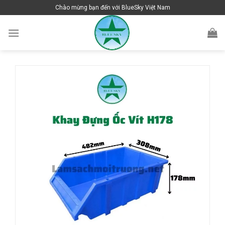
Skip
Chào mừng bạn đến với BlueSky Việt Nam
to
content