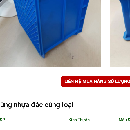
LIÊN HỆ MUA HÀNG SỐ LƯỢN
ùng nhựa đặc cùng loại
 SP
Kích Thước
Màu 