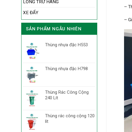
LỒNG TRỮ HÀNG
– T
XE ĐẨY
– G
SẢN PHẨM NGẪU NHIÊN
Thùng nhựa đặc H553
Thùng nhựa đặc H798
Thùng Rác Công Cộng
240 Lít
Thùng rác công cộng 120
lít