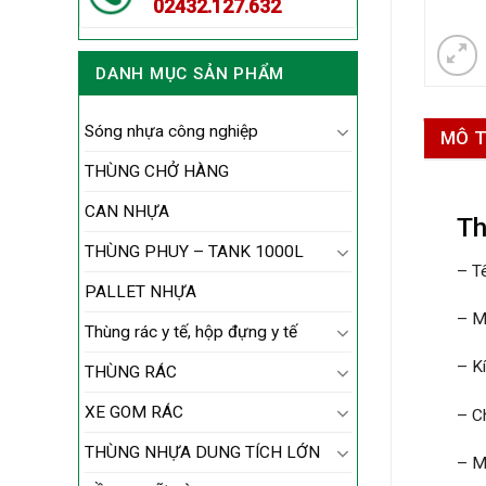
02432.127.632
DANH MỤC SẢN PHẨM
Sóng nhựa công nghiệp
MÔ 
THÙNG CHỞ HÀNG
CAN NHỰA
Th
THÙNG PHUY – TANK 1000L
– T
PALLET NHỰA
– M
Thùng rác y tế, hộp đựng y tế
– K
THÙNG RÁC
XE GOM RÁC
– C
THÙNG NHỰA DUNG TÍCH LỚN
– M