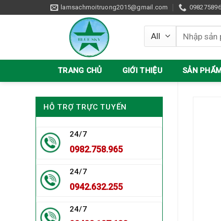
Skip
lamsachmoitruong2015@gmail.com
09827589
to
content
Tìm
kiếm:
TRANG CHỦ
GIỚI THIỆU
SẢN PHẨ
HỖ TRỢ TRỰC TUYẾN
24/7
0982.758.965
24/7
0942.632.255
24/7