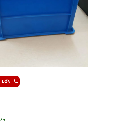
G LỚN
Sắc