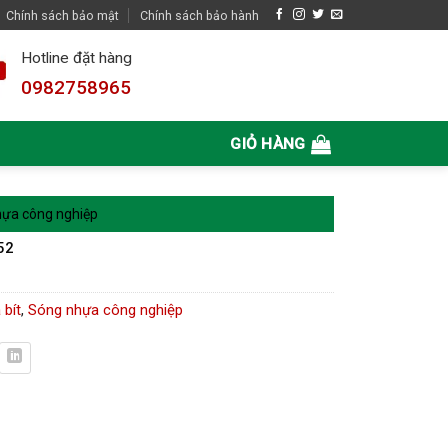
Chính sách bảo mật
Chính sách bảo hành
Hotline đặt hàng
0982758965
GIỎ HÀNG
ựa công nghiệp
52
 bít
,
Sóng nhựa công nghiệp