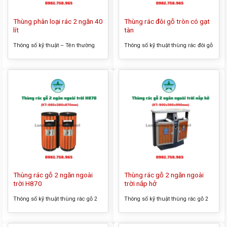
Thùng phân loại rác 2 ngăn 40
Thùng rác đôi gỗ tròn có gạt
lít
tàn
Thông số kỹ thuật – Tên thường
Thông số kỹ thuật thùng rác đôi gỗ
gọi của sản phẩm: Thùng phân
tròn có gạt tàn – Tên thường gọi
loại rác 2 ngăn 40 lít – Kích thước
của sản phẩm: Thùng rác đôi gỗ
tổng thể: 430x330x490mm – Màu
tròn có gạt tàn – Kích thước tổng
sắc: xanh lá, đen, trắng, cam,… –
thể: 800x380x800mm – Màu sắc:
Chất liệu: nhựa HDPE Thông tin
như hình – Chất liệu: inox, gỗ công
sản phẩm Thùng phân loại rác 2
nghiệp – Có giỏ đựng rác bên trong
ngăn 40 lít được làm từ nhựa
Thông tin sản...
HDPE,...
Thùng rác gỗ 2 ngăn ngoài
Thùng rác gỗ 2 ngăn ngoài
trời H870
trời nắp hở
Thông số kỹ thuật thùng rác gỗ 2
Thông số kỹ thuật thùng rác gỗ 2
ngăn ngoài trời H870 – Tên thường
ngăn ngoài trời nắp hở – Tên
gọi của sản phẩm: Thùng rác gỗ 2
thường gọi của sản phẩm: Thùng