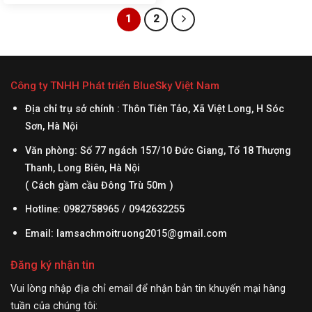
tổng thể: 465x320x750mm – Màu
1
2
sắc: xanh lá, đen, trắng, cam,… –
Chất liệu: nhựa HDPE Thông tin
sản phẩm Thùng rác nhựa 60 lít
nắp push được làm từ nhựa
HDPE, có độ...
Công ty TNHH Phát triển BlueSky Việt Nam
Địa chỉ trụ sở chính : Thôn Tiên Tảo, Xã Việt Long, H Sóc
Sơn, Hà Nội
Văn phòng: Số 77 ngách 157/10 Đức Giang, Tổ 18 Thượng
Thanh, Long Biên, Hà Nội
( Cách gầm cầu Đông Trù 50m )
Hotline: 0982758965 / 0942632255
Email:
lamsachmoitruong2015@gmail.com
Đăng ký nhận tin
Vui lòng nhập địa chỉ email để nhận bản tin khuyến mại hàng
tuần của chúng tôi: