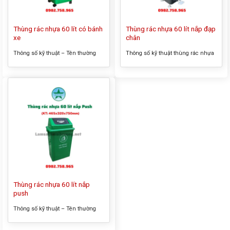
Thùng rác nhựa 60 lít có bánh
Thùng rác nhựa 60 lít nắp đạp
xe
chân
Thông số kỹ thuật – Tên thường
Thông số kỹ thuật thùng rác nhựa
gọi của sản phẩm: Thùng rác lớn
60 lít nắp đạp chân – Tên thường
có bánh xe – Kích thước tổng thể:
gọi của sản phẩm: Thùng rác
480x420x660mm – Màu sắc: xanh
nhựa 60 lít nắp đạp chân – Kích
lá, đen, trắng, cam,… – Dung tích:
thước tổng thể: 480x420x660mm –
60 lít – Chất liệu: nhựa HDPE
Màu sắc: xanh lá, đen, trắng, cam,
Thông tin sản phẩm thùng rác lớn
… – Chất liệu: nhựa HDPE Thông
có bánh xe Thùng rác nhựa 60...
tin sản phẩm thùng rác nhựa 60
lít...
Thùng rác nhựa 60 lít nắp
push
Thông số kỹ thuật – Tên thường
gọi của sản phẩm: Thùng rác
nhựa 60 lít nắp push – Kích thước