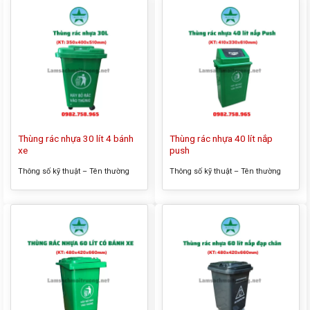
570x460x940mm – Màu sắc: xanh
740x590x1010mm – Màu sắc:
lá, đen, trắng, cam,… – Chất liệu:
xanh lá, đen, trắng, cam,… – Chất
nhựa HDPE Thông tin sản phẩm
liệu: nhựa HDPE Thông tin sản
Thùng rác nhựa 120 lít được làm
phẩm Thùng rác nhựa 240 lít
từ nhựa HDPE, có độ bền cao ,
được làm từ nhựa HDPE, có độ
không...
bền cao , không bị...
Thùng rác nhựa 30 lít 4 bánh
Thùng rác nhựa 40 lít nắp
xe
push
Thông số kỹ thuật – Tên thường
Thông số kỹ thuật – Tên thường
gọi của sản phẩm: Thùng rác
gọi của sản phẩm: Thùng rác
nhựa 30 lít 4 bánh xe – Kích thước
nhựa 40 lít nắp push – Kích thước
tổng thể: 350x400x510mm – Màu
tổng thể: 410x330x610mm – Màu
sắc: xanh lá, đen, trắng, vàng,… –
sắc: xanh lá, đen, trắng, cam,… –
Chất liệu: nhựa HDPE Thông tin
Chất liệu: nhựa HDPE Thông tin
sản phẩm Thùng rác nhựa 30 lít 4
sản phẩm Thùng rác nhựa 40 lít
bánh xe được làm từ nhựa
nắp push được làm từ nhựa
HDPE,...
HDPE, có độ...