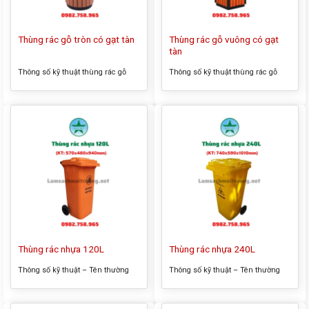
Thùng rác gỗ vuông có gạt
Thùng rác gỗ tròn có gạt tàn
tàn
Thông số kỹ thuật thùng rác gỗ
Thông số kỹ thuật thùng rác gỗ
tròn có gạt tàn – Tên thường gọi
vuông có gạt tàn – Tên thường gọi
của sản phẩm: Thùng rác gỗ tròn
của sản phẩm: Thùng rác gỗ
có gạt tàn – Kích thước tổng thể:
vuông có gạt tàn – Kích thước tổng
400x800mm – Màu sắc: như hình
thể: 360x360x800mm – Màu sắc:
– Chất liệu: inox – Có giỏ đựng rác
như hình – Chất liệu: inox, gỗ – Có
bên trong Thông tin sản phẩm
giỏ đựng rác bên trong Thông tin
thùng rác gỗ tròn...
sản phẩm thùng rác gỗ...
Thùng rác nhựa 120L
Thùng rác nhựa 240L
Thông số kỹ thuật – Tên thường
Thông số kỹ thuật – Tên thường
gọi của sản phẩm: Thùng rác
gọi của sản phẩm: Thùng rác
nhựa 120 lít – Kích thước tổng thể:
nhựa 240L – Kích thước tổng thể: