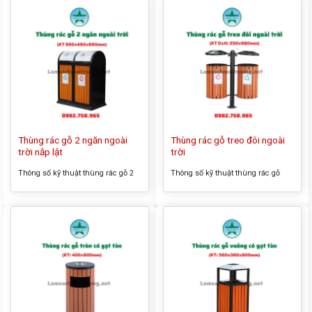
ngăn ngoài trời H870 – Kích thước
rác gỗ 2 ngăn ngoài trời nắp hở –
tổng thể: 680x380x870mm – Màu
Kích thước tổng thể:
sắc: như hình – Chất liệu: inox, gỗ
900x360x990mm – Màu sắc: như
công nghiệp – Có giỏ đựng rác bên
hình – Chất liệu: inox, gỗ công
trong Thông tin sản...
nghiệp – Có giỏ đựng rác bên trong
Thông...
Thùng rác gỗ 2 ngăn ngoài
Thùng rác gỗ treo đôi ngoài
trời nắp lật
trời
Thông số kỹ thuật thùng rác gỗ 2
Thông số kỹ thuật thùng rác gỗ
ngăn ngoài trời nắp lật – Tên
treo đôi ngoài trời – Tên thường gọi
thường gọi của sản phẩm: Thùng
của sản phẩm: Thùng rác gỗ treo
rác gỗ 2 ngăn ngoài trời nắp lật –
đôi ngoài trời – Kích thước tổng
Kích thước tổng thể: (Ø)480 x
thể: (Ø)350 x (H)980mm – Màu
(H)830mm – Màu sắc : trắng, đen
sắc : trắng, đen – Chất liệu : inox –
– Chất liệu : inox – Có giỏ đựng rác
Có giỏ đựng rác bên trong Thông
bên trong...
tin sản phẩm...