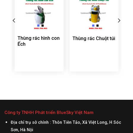
Thùng rác hình con
Thùng rác Chuột túi
nắp
Ếch
 rác
 hở
n
găn
u:
ó
Công ty TNHH Phát triển BlueSky Việt Nam
Địa chỉ trụ sở chính : Thôn Tiên Tảo, Xã Việt Long, H Sóc
Sơn, Hà Nội