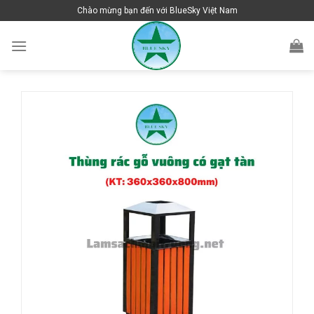
Skip
Chào mừng bạn đến với BlueSky Việt Nam
to
content