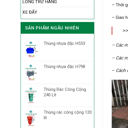
LỒNG TRỮ HÀNG
– Thời g
XE ĐẨY
– Giao h
SẢN PHẨM NGẪU NHIÊN
>>
Thùng nhựa đặc H553
– Các 
– Các 
Thùng nhựa đặc H798
–
Cách
Thùng Rác Công Cộng
240 Lít
Thùng rác công cộng 120
lít