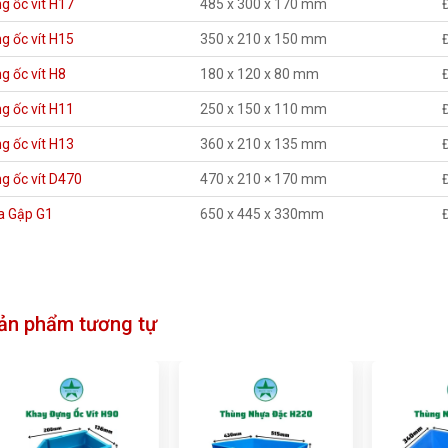
g ốc vít H17
485 x 300 x 170 mm
g ốc vít H15
350 x 210 x 150 mm
g ốc vít H8
180 x 120 x 80 mm
g ốc vít H11
250 x 150 x 110 mm
g ốc vít H13
360 x 210 x 135 mm
g ốc vít D470
470 x 210 × 170 mm
a Gập G1
650 x 445 x 330mm
ản phẩm tương tự