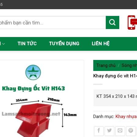
65
M
TIN TỨC
TUYỂN DỤNG
LIÊN HỆ
Trang chủ
/
Sóng nh
Khay đựng ốc vít H
KT 354 x 210 x 14
Danh mục:
Khay nhựa 