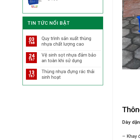
TIN TỨC NỔI BẬT
Quy trình sản xuất thùng
03
Th8
nhựa chất lượng cao
Vệ sinh sọt nhựa đảm bảo
24
Th7
an toàn khi sử dụng
Thùng nhựa đựng rác thải
13
Th7
sinh hoạt
Thôn
Dày dặn
– Khay 