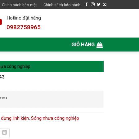
Chính sách bảo mật
Chính sách bảo hành
Hotline đặt hàng
0982758965
GIỎ HÀNG
ựa công nghiệp
143
3 mm
đựng linh kiện
,
Sóng nhựa công nghiệp