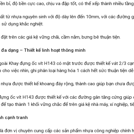
ền bỉ, độ bền cực cao, chịu va đập tốt, có thể xếp thành nhiều tầng 
ất từ nhựa nguyên sinh với độ dày lên đến 10mm, với các đường g
n sử dụng khắc nghiệt.
đặt trên các giá kệ vững chãi, cầm nắm, bưng bê thuận tiện.
đa dạng – Thiết kế linh hoạt thông minh
oài Khay đựng ốc vít H143 có mặt trước được thiết kế vát 2/3 cạn
p cho việc nhìn, ghi phân loại hàng hóa 1 cách hết sức thuận tiện dễ
nhựa được thiết kế khoang đáy rộng, thành cao giúp bạn chưa đượ
ựng ốc vít H143 được thiết kế với các đường gân tăng cứng giúp c
 để tạo thành 1 khối vững chắc để trên giá kệ nhà máy, xí nghiệp, tiế
nh cạnh tranh
là đơn vị chuyên cung cấp các sản phẩm nhựa công nghiệp chính hã