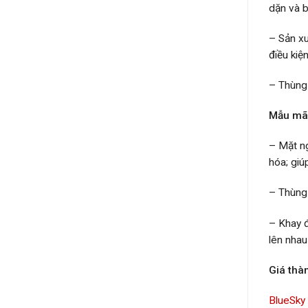
dặn và b
– Sản xu
điều kiệ
– Thùng 
Mẫu mã 
– Mặt ng
hóa; giú
– Thùng 
– Khay đ
lên nhau
Giá thà
BlueSky