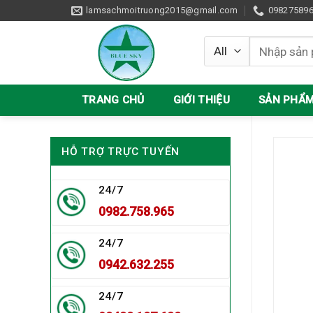
Skip
lamsachmoitruong2015@gmail.com
09827589
to
content
Tìm
kiếm:
TRANG CHỦ
GIỚI THIỆU
SẢN PHẨ
HỖ TRỢ TRỰC TUYẾN
24/7
0982.758.965
24/7
0942.632.255
24/7