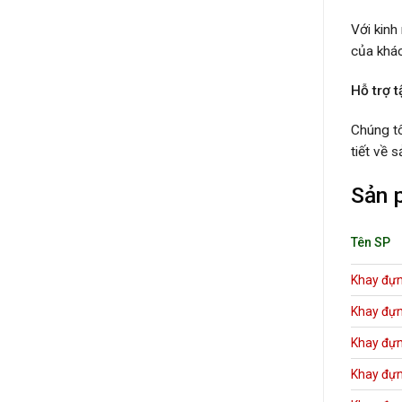
Với kinh
của khác
Hỗ trợ t
Chúng tô
tiết về 
Sản 
Tên SP
Khay đựn
Khay đựn
Khay đựn
Khay đựn