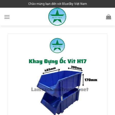
Skip
Chào mừng bạn đến với BlueSky Việt Nam
to
content