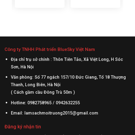
mm
Công ty TNHH Phát triển BlueSky Việt Nam
Địa chỉ trụ sở chính : Thôn Tiên Tảo, Xã Việt Long, H Sóc
Sơn, Hà Nội
Văn phòng: Số 77 ngách 157/10 Đức Giang, Tổ 18 Thượng
Thanh, Long Biên, Hà Nội
( Cách gầm cầu Đông Trù 50m )
Hotline: 0982758965 / 0942632255
Email:
lamsachmoitruong2015@gmail.com
Đăng ký nhận tin