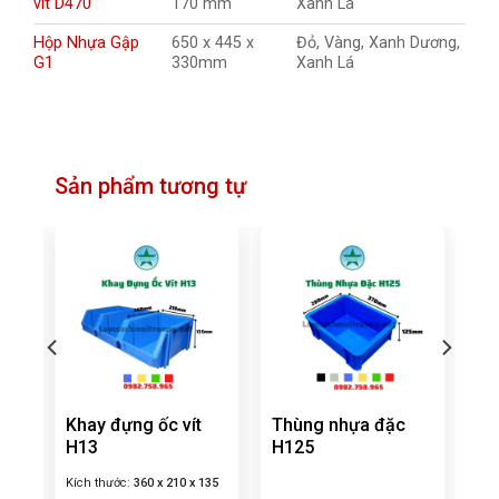
vít D470
170 mm
Xanh Lá
Hộp Nhựa Gập
650 x 445 x
Đỏ, Vàng, Xanh Dương,
G1
330mm
Xanh Lá
Sản phẩm tương tự
Khay đựng ốc vít
Thùng nhựa đặc
H13
H125
Kích thước:
360 x 210 x 135