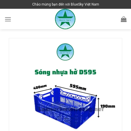
Skip
Chào mừng bạn đến với BlueSky Việt Nam
to
content