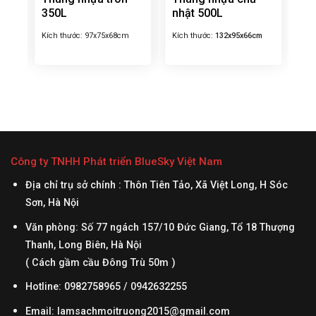
350L
nhật 500L
Kích thước:
97x75x68cm
Kích thước:
132x95x66cm
Công ty TNHH Phát triển BlueSky Việt Nam
Địa chỉ trụ sở chính : Thôn Tiên Tảo, Xã Việt Long, H Sóc
Sơn, Hà Nội
Văn phòng: Số 77 ngách 157/10 Đức Giang, Tổ 18 Thượng
Thanh, Long Biên, Hà Nội
( Cách gầm cầu Đông Trù 50m )
Hotline: 0982758965 / 0942632255
Email:
lamsachmoitruong2015@gmail.com