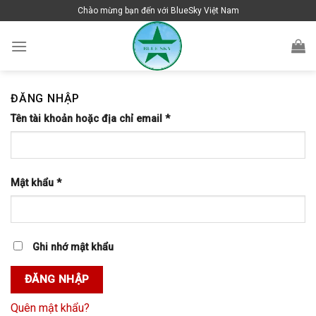
Skip
Chào mừng bạn đến với BlueSky Việt Nam
to
content
ĐĂNG NHẬP
Tên tài khoản hoặc địa chỉ email
*
Mật khẩu
*
Ghi nhớ mật khẩu
ĐĂNG NHẬP
Quên mật khẩu?