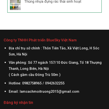
Thùng nhựa đựng rác thải sinh hoạt
Công ty TNHH Phát triển BlueSky Việt Nam
Địa chỉ trụ sở chính : Thôn Tiên Tảo, Xã Việt Long, H Sóc
Sơn, Hà Nội
Văn phòng: Số 77 ngách 157/10 Đức Giang, Tổ 18 Thượng
Thanh, Long Biên, Hà Nội
( Cách gầm cầu Đông Trù 50m )
Hotline: 0982758965 / 0942632255
Email:
lamsachmoitruong2015@gmail.com
Đăng ký nhận tin