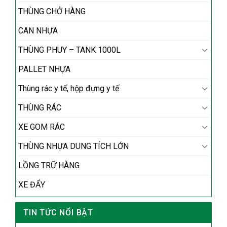
THÙNG CHỞ HÀNG
CAN NHỰA
THÙNG PHUY – TANK 1000L
PALLET NHỰA
Thùng rác y tế, hộp đựng y tế
THÙNG RÁC
XE GOM RÁC
THÙNG NHỰA DUNG TÍCH LỚN
LỒNG TRỮ HÀNG
XE ĐẨY
TIN TỨC NỔI BẬT