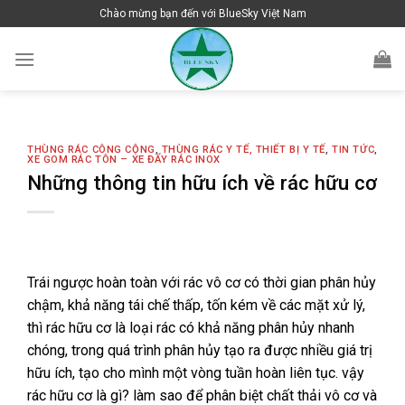
Skip
Chào mừng bạn đến với BlueSky Việt Nam
to
content
THÙNG RÁC CÔNG CỘNG
,
THÙNG RÁC Y TẾ, THIẾT BỊ Y TẾ
,
TIN TỨC
,
XE GOM RÁC TÔN – XE ĐẨY RÁC INOX
Những thông tin hữu ích về rác hữu cơ
Trái ngược hoàn toàn với rác vô cơ có thời gian phân hủy
chậm, khả năng tái chế thấp, tốn kém về các mặt xử lý,
thì rác hữu cơ là loại rác có khả năng phân hủy nhanh
chóng, trong quá trình phân hủy tạo ra được nhiều giá trị
hữu ích, tạo cho mình một vòng tuần hoàn liên tục. vậy
rác hữu cơ là gì? làm sao để phân biệt chất thải vô cơ và