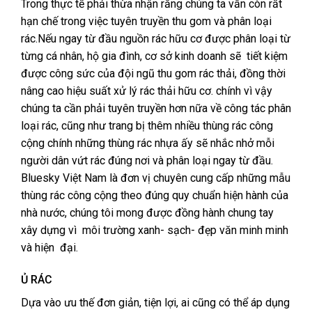
Trong thực tế phải thừa nhận rằng chúng ta vẫn còn rất
hạn chế trong việc tuyên truyền thu gom và phân loại
rác.Nếu ngay từ đầu nguồn rác hữu cơ được phân loại từ
từng cá nhân, hộ gia đình, cơ sở kinh doanh sẽ tiết kiệm
được công sức của đội ngũ thu gom rác thải, đồng thời
nâng cao hiệu suất xử lý rác thải hữu cơ. chính vì vậy
chúng ta cần phải tuyên truyền hơn nữa về công tác phân
loại rác, cũng như trang bị thêm nhiều
thùng rác công
cộng
chính những
thùng rác nhựa
ấy sẽ nhắc nhở mỗi
người dân vứt rác đúng nơi và phân loại ngay từ đầu.
Bluesky Việt Nam
là đơn vị chuyên cung cấp những mẫu
thùng rác công cộng theo đúng quy chuẩn hiện hành của
nhà nước, chúng tôi mong được đồng hành chung tay
xây dựng vì môi trường xanh- sạch- đẹp văn minh minh
và hiện đại.
Ủ RÁC
Dựa vào ưu thế đơn giản, tiện lợi, ai cũng có thể áp dụng