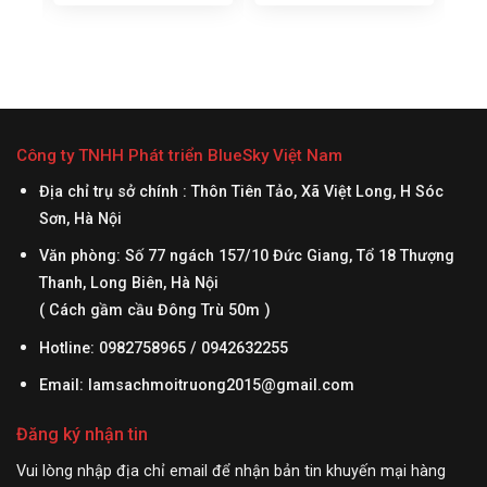
hể:
 –
hông
n vị
Công ty TNHH Phát triển BlueSky Việt Nam
n
Địa chỉ trụ sở chính : Thôn Tiên Tảo, Xã Việt Long, H Sóc
Sơn, Hà Nội
Văn phòng: Số 77 ngách 157/10 Đức Giang, Tổ 18 Thượng
Thanh, Long Biên, Hà Nội
( Cách gầm cầu Đông Trù 50m )
Hotline: 0982758965 / 0942632255
Email:
lamsachmoitruong2015@gmail.com
Đăng ký nhận tin
Vui lòng nhập địa chỉ email để nhận bản tin khuyến mại hàng