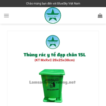
Skip
Chào mừng bạn đến với BlueSky Việt Nam
to
content