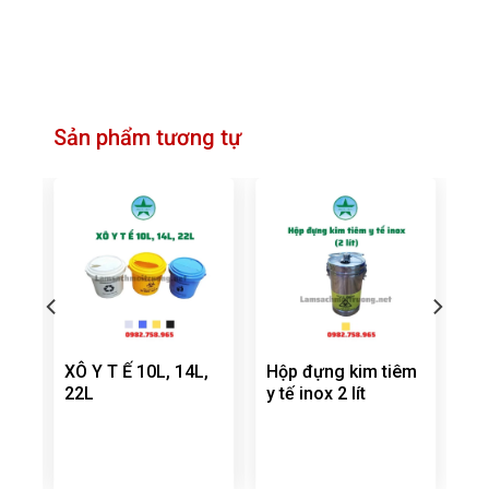
Sản phẩm tương tự
t 5
XÔ Y T Ế 10L, 14L,
Hộp đựng kim tiêm
22L
y tế inox 2 lít
m: