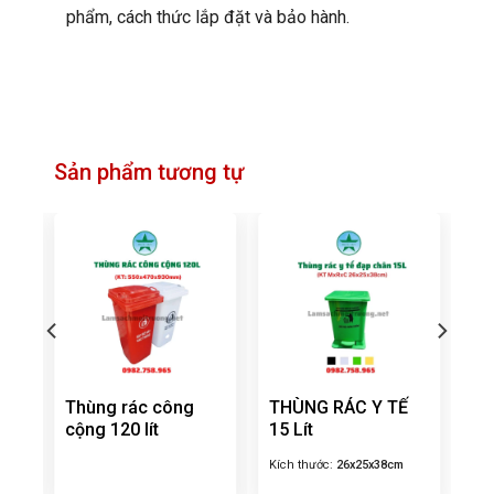
phẩm, cách thức lắp đặt và bảo hành.
Sản phẩm tương tự
t 5
Thùng rác công
THÙNG RÁC Y TẾ
cộng 120 lít
15 Lít
Kích thước:
26x25x38cm
m: