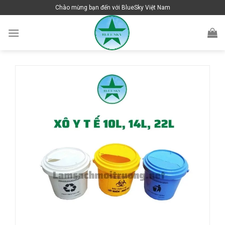
Skip
Chào mừng bạn đến với BlueSky Việt Nam
to
content