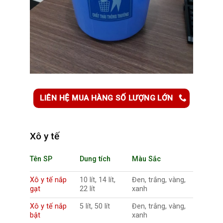
LIÊN HỆ MUA HÀNG SỐ LƯỢNG LỚN
Xô y tế
Tên SP
Dung tích
Màu Sắc
Xô y tế nắp
10 lít, 14 lít,
Đen, trắng, vàng,
gạt
22 lít
xanh
Xô y tế nắp
5 lít, 50 lít
Đen, trắng, vàng,
bật
xanh