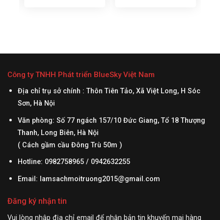
hể:
 –
hông
n vị
Công ty TNHH Phát triển BlueSky Việt Nam
n
Địa chỉ trụ sở chính : Thôn Tiên Tảo, Xã Việt Long, H Sóc
Sơn, Hà Nội
Văn phòng: Số 77 ngách 157/10 Đức Giang, Tổ 18 Thượng
Thanh, Long Biên, Hà Nội
( Cách gầm cầu Đông Trù 50m )
Hotline: 0982758965 / 0942632255
Email:
lamsachmoitruong2015@gmail.com
Đăng ký nhận tin
Vui lòng nhập địa chỉ email để nhận bản tin khuyến mại hàng