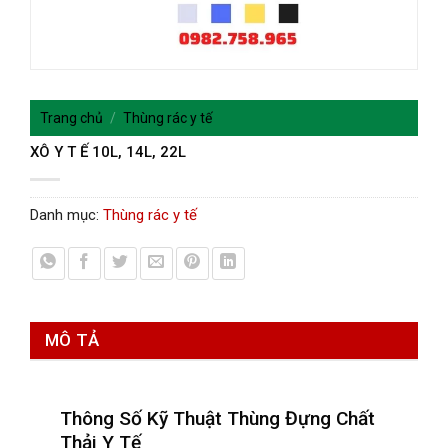
Trang chủ
/
Thùng rác y tế
XÔ Y T Ế 10L, 14L, 22L
Danh mục:
Thùng rác y tế
MÔ TẢ
Thông Số Kỹ Thuật Thùng Đựng Chất
Thải Y Tế