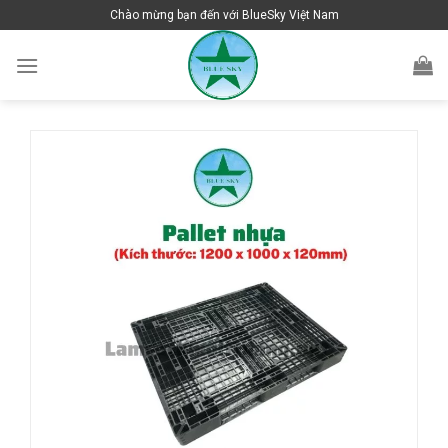
Skip
Chào mừng bạn đến với BlueSky Việt Nam
to
content