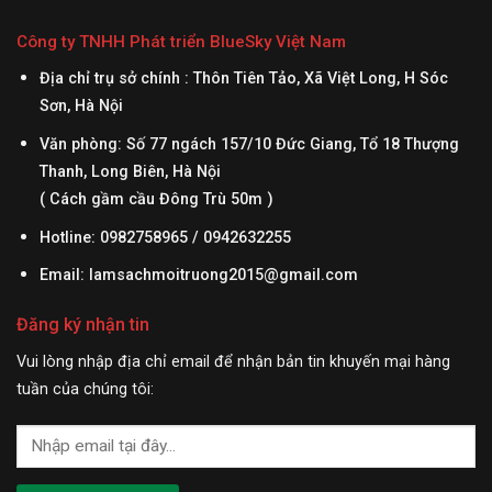
 6
2 mặt đan lưới – Màu sắc:
tĩnh: 4500 kg – Tải trọng
0%
xanh dương, đen – Nhận
động: 2500 kg – Trên giá kệ:
Công ty TNHH Phát triển BlueSky Việt Nam
 –
làm pallet màu sắc phức
500 kg – Kiểu: 1 mặt, chân
tạp: theo...
giằng ngang – Nút...
Địa chỉ trụ sở chính : Thôn Tiên Tảo, Xã Việt Long, H Sóc
Sơn, Hà Nội
Văn phòng: Số 77 ngách 157/10 Đức Giang, Tổ 18 Thượng
Thanh, Long Biên, Hà Nội
( Cách gầm cầu Đông Trù 50m )
Hotline: 0982758965 / 0942632255
Email:
lamsachmoitruong2015@gmail.com
Đăng ký nhận tin
Vui lòng nhập địa chỉ email để nhận bản tin khuyến mại hàng
tuần của chúng tôi: