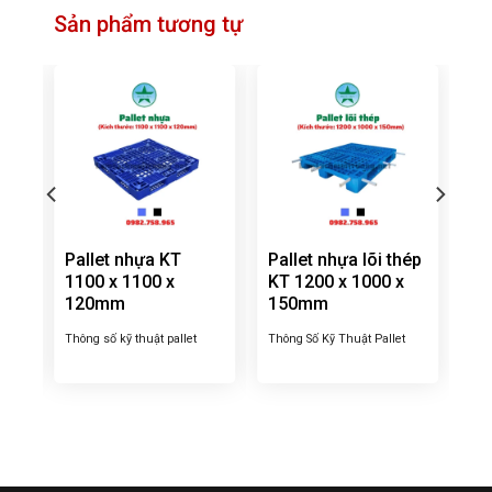
Sản phẩm tương tự
Pallet nhựa KT
Pallet nhựa lõi thép
1100 x 1100 x
KT 1200 x 1000 x
120mm
150mm
Thông số kỹ thuật pallet
Thông Số Kỹ Thuật Pallet
let
nhựa HDPE KT
Nhựa Chịu Lực Lõi Thép
ch
1100x1100x120mm – KT:
1200x1000x150mm – Pallet
 –
1100 x 1100 x 120mm –
nhựa chịu lực – lõi thép có
 –
Trọng lượng: 7,000g ± 5% –
kích thước:
 Tải
Tải trọng tĩnh: 2500 kg – Tải
1200x1000x150mm – Trọng
iểu:
trọng động: 1000 kg – Kiểu:
lượng: 19kg ±5% – Tải trọng