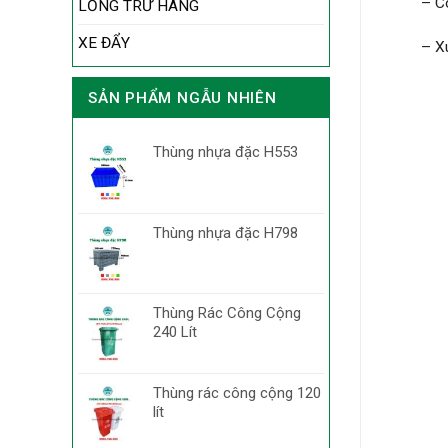
– C
LỒNG TRỮ HÀNG
XE ĐẨY
– X
SẢN PHẨM NGẪU NHIÊN
Thùng nhựa đặc H553
Thùng nhựa đặc H798
Thùng Rác Công Cộng
240 Lít
Thùng rác công cộng 120
lít