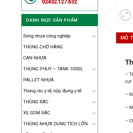
02432.127.632
DANH MỤC SẢN PHẨM
Sóng nhựa công nghiệp
MÔ 
THÙNG CHỞ HÀNG
CAN NHỰA
Th
THÙNG PHUY – TANK 1000L
– T
PALLET NHỰA
cụt
Thùng rác y tế, hộp đựng y tế
– K
THÙNG RÁC
– M
XE GOM RÁC
– C
THÙNG NHỰA DUNG TÍCH LỚN