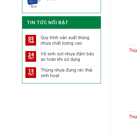
TIN TỨC NỔI BẬT
Quy trình sản xuất thùng
03
Th8
nhựa chất lượng cao
Thù
Vệ sinh sọt nhựa đảm bảo
24
Th7
an toàn khi sử dụng
Thùng nhựa đựng rác thải
13
Th7
sinh hoạt
Thùn