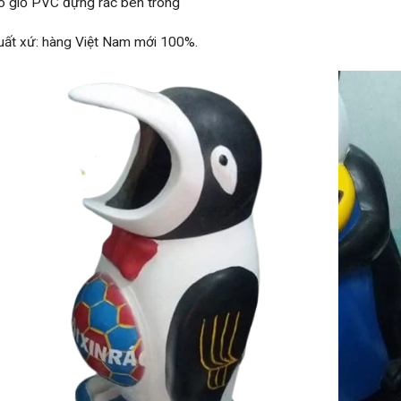
ó giỏ PVC đựng rác bên trong
uất xứ: hàng Việt Nam mới 100%.