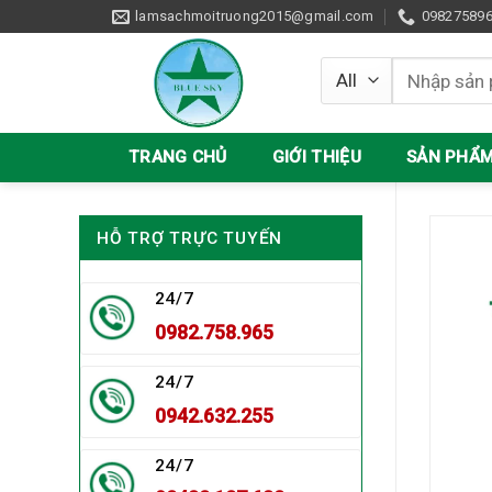
Skip
lamsachmoitruong2015@gmail.com
09827589
to
content
Tìm
kiếm:
TRANG CHỦ
GIỚI THIỆU
SẢN PHẨ
HỖ TRỢ TRỰC TUYẾN
24/7
0982.758.965
24/7
0942.632.255
24/7