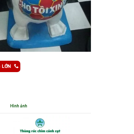
G LỚN
Hình ảnh