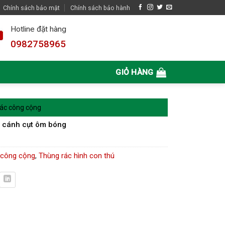
Chính sách bảo mật
Chính sách bảo hành
Hotline đặt hàng
0982758965
GIỎ HÀNG
ác công cộng
 cánh cụt ôm bóng
 công cộng
,
Thùng rác hình con thú