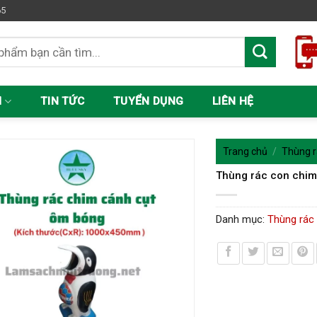
65
M
TIN TỨC
TUYỂN DỤNG
LIÊN HỆ
Trang chủ
/
Thùng r
Thùng rác con chim
Danh mục:
Thùng rác