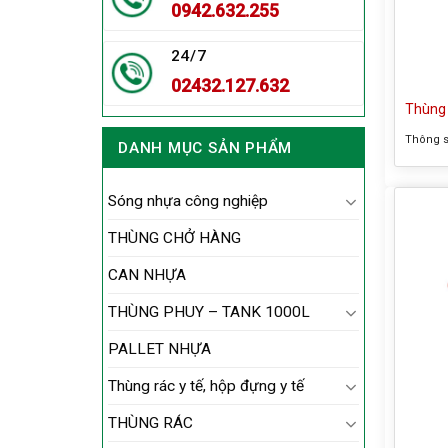
0942.632.255
24/7
02432.127.632
Thùng 
Thông s
DANH MỤC SẢN PHẨM
tàn – T
rác gỗ 
Sóng nhựa công nghiệp
360x360
liệu: in
THÙNG CHỞ HÀNG
Thông t
CAN NHỰA
THÙNG PHUY – TANK 1000L
PALLET NHỰA
Thùng rác y tế, hộp đựng y tế
THÙNG RÁC