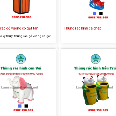
rác gỗ vuông có gạt tàn
Thùng rác hình cá chép
ố kỹ thuật thùng rác gỗ vuông có gạt
ên thường gọi của sản phẩm: Thùng
vuông có gạt tàn – Kích thước tổng thể:
x800mm – Màu sắc: như hình – Chất
ox, gỗ – Có giỏ đựng rác bên trong
in sản phẩm thùng rác gỗ...