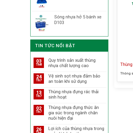
Sóng nhựa hở 5 bánh xe
D103
TIN TỨC NỔI BẬT
Quy trình sản xuất thùng
03
Thùng 
Th8
nhựa chất lượng cao
Thông số
Vệ sinh sọt nhựa đảm bảo
24
O – Tên
Th7
an toàn khi sử dụng
inox nắp
Thùng nhựa đựng rác thải
(Ø)250 
13
Th7
sinh hoạt
Chất liệ
Thông t
Thùng nhựa đựng thức ăn
02
Th7
gia súc trong ngành chăn
nuôi hiện đại
Lợi ích của thùng nhựa trong
26
Th6