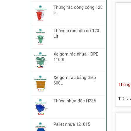
thước t
Như hìn
Thùng rác công cộng 120
đựng rá
lít
thùng r
Thùng ủ rác hữu cơ 120
Lít
Xe gom rác nhựa HDPE
1100L
Xe gom rác bằng thép
600L
Thùng 
Thông s
Thùng nhựa đặc H235
lít – T
inox đạp
(DxH): 
Chất li
Pallet nhựa 121015
bên tro