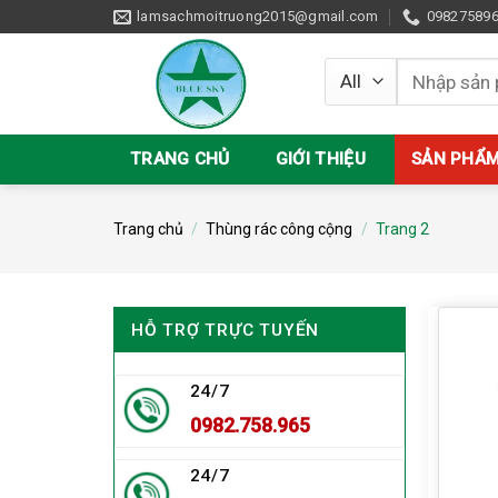
Skip
lamsachmoitruong2015@gmail.com
09827589
to
content
Tìm
kiếm:
TRANG CHỦ
GIỚI THIỆU
SẢN PHẨ
Trang chủ
/
Thùng rác công cộng
/
Trang 2
HỖ TRỢ TRỰC TUYẾN
24/7
0982.758.965
24/7