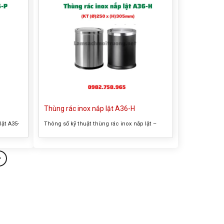
Thùng rác inox nắp lật A36-H
lật A35-
Thông số kỹ thuật thùng rác inox nắp lật –
ùng rác
Tên thường gọi của sản phẩm: Thùng rác inox
hể:
nắp lật – Kích thước tổng thể: (Ø)250 x
 đen –
(H)305mm – Màu sắc : trắng, đen – Chất liệu :
 trong
inox – Có giỏ đựng rác bên trong Thông tin
sản phẩm thùng rác inox nắp...