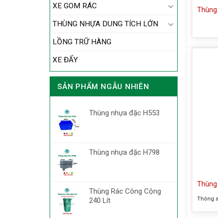
XE GOM RÁC
Thùng 
THÙNG NHỰA DUNG TÍCH LỚN
LỒNG TRỮ HÀNG
XE ĐẨY
SẢN PHẨM NGẪU NHIÊN
Thùng nhựa đặc H553
Thùng nhựa đặc H798
Thùng 
Thùng Rác Công Cộng
Thông s
240 Lít
phẩm: t