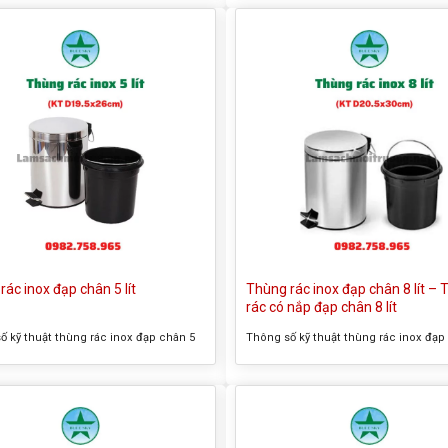
ổng thể (DxH): 253x375mm – Màu sắc :
inox đạp chân 20 lít – Kích thước tổng
h – Chất liệu : inox – Có giỏ nhựa PP
(DxH): 205x300mm – Màu sắc : Như h
c bên trong Thông tin sản phẩm
Chất liệu : inox – Có giỏ nhựa PP đựn
ác inox đạp chân 12...
bên trong Thông tin sản...
Thùng rác inox đạp chân 8 lít –
rác inox đạp chân 5 lít
rác có nắp đạp chân 8 lít
ố kỹ thuật thùng rác inox đạp chân 5
Thông số kỹ thuật thùng rác inox đạp
ên thường gọi của sản phẩm: Thùng rác
lít – Tên thường gọi của sản phẩm: T
 chân 5 lít – Kích thước tổng thể
có nắp đạp chân 8 lít – Kích thước tổ
195x260mm – Màu sắc : Như hình –
(DxH): 205x300mm – Màu sắc : Như h
ệu : inox – Có giỏ nhựa PP đựng rác
Chất liệu : inox – Có giỏ nhựa PP đựn
ng Thông Tin Về...
bên trong Thông tin...