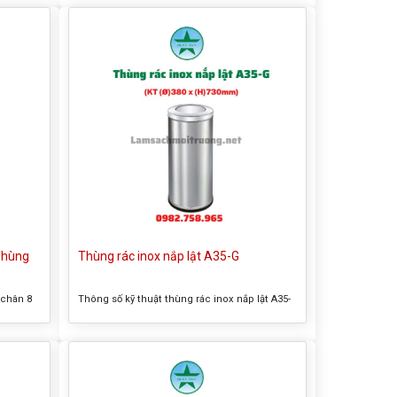
 thể
inox đạp chân 30 lít – Kích thước tổng thể
ình –
(DxH): 290x585mm – Màu sắc : Như hình –
g rác
Chất liệu : inox – Có giỏ nhựa PP đựng rác
bên trong Thông tin sản...
 Thùng
Thùng rác inox nắp lật A35-G
 chân 8
Thông số kỹ thuật thùng rác inox nắp lật A35-
hùng rác
G – Tên thường gọi của sản phẩm: Thùng rác
ng thể
inox nắp lật A35-G – Kích thước tổng thể:
ình –
(Ø)380 x (H)730mm – Màu sắc : trắng, đen –
g rác
Chất liệu : inox – Có giỏ đựng rác bên trong
Thông tin sản phẩm thùng rác...