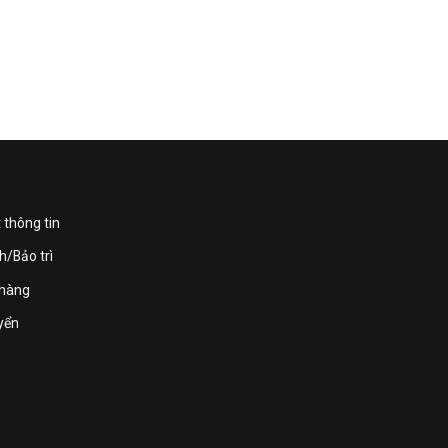
 thông tin
h/Bảo trì
 hàng
yển