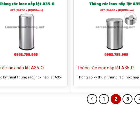
rác inox nắp lật A35-O
Thùng rác inox nắp lật A35-P
 kỹ thuật thùng rác inox nắp lật A35-
Thông số kỹ thuật thùng rác inox nắp 
 thường gọi của sản phẩm: Thùng rác
P – Tên thường gọi của sản phẩm: Th
 lật A35-O – Kích thước tổng thể:
inox nắp lật A35-P – Kích thước tổng t
x (H)610mm – Màu sắc : trắng, đen –
(Ø)480 x (H)830mm – Màu sắc : trắng,
1
2
3
u : inox – Có giỏ đựng rác bên trong
Chất liệu : inox – Có giỏ đựng rác bên
in sản phẩm thùng rác...
Thông tin sản phẩm thùng rác...