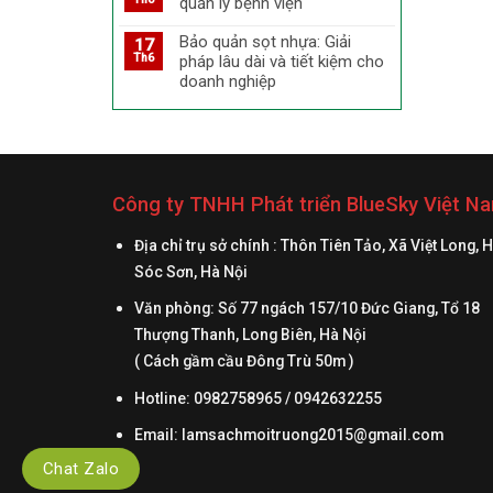
quản lý bệnh viện
Bảo quản sọt nhựa: Giải
17
Th6
pháp lâu dài và tiết kiệm cho
doanh nghiệp
Công ty TNHH Phát triển BlueSky Việt N
Địa chỉ trụ sở chính : Thôn Tiên Tảo, Xã Việt Long, 
Sóc Sơn, Hà Nội
Văn phòng: Số 77 ngách 157/10 Đức Giang, Tổ 18
Thượng Thanh, Long Biên, Hà Nội
( Cách gầm cầu Đông Trù 50m )
Hotline: 0982758965 / 0942632255
Email:
lamsachmoitruong2015@gmail.com
Chat Zalo