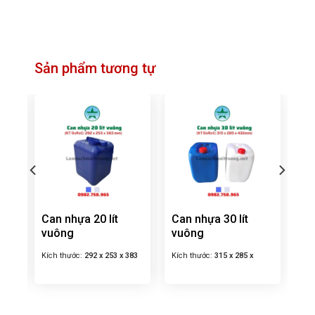
Sản phẩm tương tự
Can nhựa 20 lít
Can nhựa 30 lít
vuông
vuông
380
Kích thước:
292 x 253 x 383
Kích thước:
315 x 285 x
mm
432mm